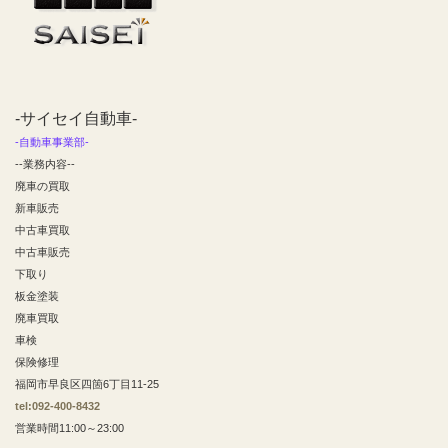
-サイセイ自動車-
-自動車事業部-
--業務内容--
廃車の買取
新車販売
中古車買取
中古車販売
下取り
板金塗装
廃車買取
車検
保険修理
福岡市早良区四箇6丁目11-25
tel:092-400-8432
営業時間11:00～23:00