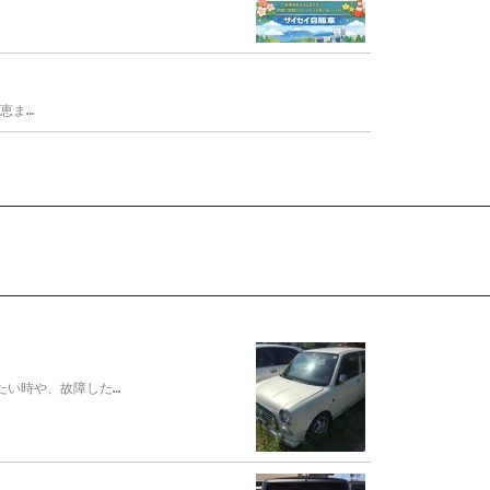
恵ま…
たい時や、故障した…