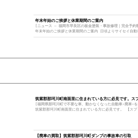
年末年始のご挨拶と休業期間のご案内
[ニュース – 福岡市早良区の板金塗装・事故修理｜完全予約制 サイ
年末年始のご挨拶と休業期間のご案内 日頃よりサイセイ自動
筑紫郡那珂川町南面里に住まれている方に必見です。スプ
[福岡県那珂川町で不要な車、動かなくなった自動車-廃車-を買取り
筑紫郡那珂川町南面里に住まれている方に必見です。 【スプ
【廃車の買取】筑紫郡那珂川町ダンプの事故車の引取