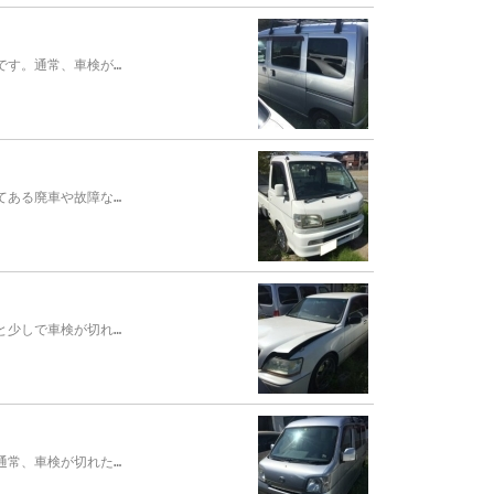
です。通常、車検が…
てある廃車や故障な…
と少しで車検が切れ…
通常、車検が切れた…