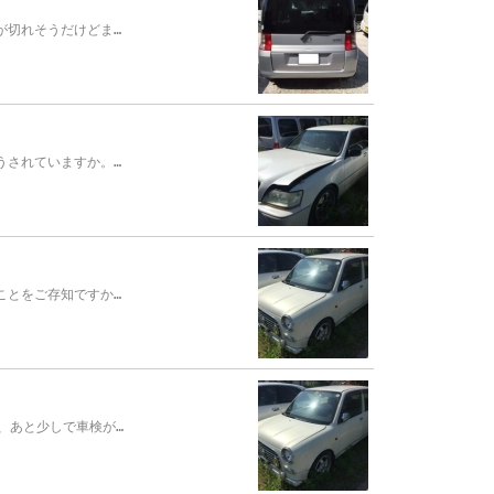
が切れそうだけどま…
うされていますか。…
ことをご存知ですか…
、あと少しで車検が…