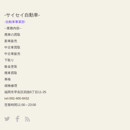
-サイセイ自動車-
-自動車事業部-
--業務内容--
廃車の買取
新車販売
中古車買取
中古車販売
下取り
板金塗装
廃車買取
車検
保険修理
福岡市早良区四箇6丁目11-25
tel:092-400-8432
営業時間11:00～23:00