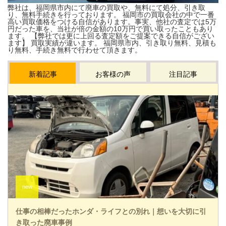
弊社は、福岡県市内にて廃車の買取や、無料にて処分、引き取
り、無料手続きを行っております。 福岡市の買取会社の中で一番
高い買取価格をつける自信があります。事実、他社の査定では5万
円だった車を、当社が倍の金額の10万円で買い取ったこともあり
ます。 【弊社では更に上回る査定額をご提案できる自信がござい
ます】 買取実績が違います。 福岡県市内、引き取り無料、見積も
り無料、手続き無料で行わせて頂きます。
新着記事
お客様の声
注目記事
仕事の相棒だったホンダ・ライフとの別れ｜想いを大切に引
き取った廃車事例