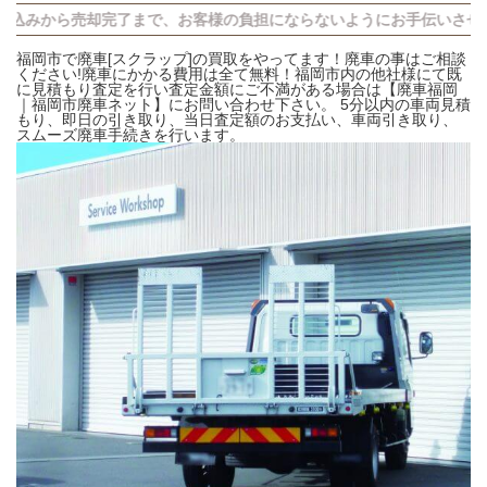
完了まで、お客様の負担にならないようにお手伝いさせていただきます
福岡市で廃車[スクラップ]の買取をやってます！廃車の事はご相談
ください!廃車にかかる費用は全て無料！福岡市内の他社様にて既
に見積もり査定を行い査定金額にご不満がある場合は【廃車福岡
｜福岡市廃車ネット】にお問い合わせ下さい。 5分以内の車両見積
もり、即日の引き取り、当日査定額のお支払い、車両引き取り、
スムーズ廃車手続きを行います。