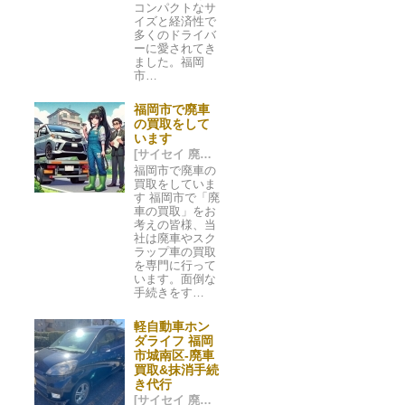
コンパクトなサ
イズと経済性で
多くのドライバ
ーに愛されてき
ました。福岡
市…
福岡市で廃車
の買取をして
います
[サイセイ 廃車ネット 福岡市] 2024/05/16 00:44
福岡市で廃車の
買取をしていま
す 福岡市で「廃
車の買取」をお
考えの皆様、当
社は廃車やスク
ラップ車の買取
を専門に行って
います。面倒な
手続きをす…
軽自動車ホン
ダライフ 福岡
市城南区-廃車
買取&抹消手続
き代行
[サイセイ 廃車ネット 福岡市] 2023/11/07 02:01