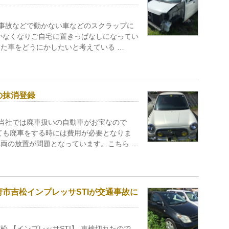
-事故などで動かない車などのスクラップに
かなくなりご自宅に置きっぱなしになってい
た車をどうにかしたいと考えている …
の抹消登録
-当社では廃車扱いの自動車がお宝なので
ても廃車をする時には費用が必要となりま
両の放置が問題となっています。こちら …
市吉松インプレッサSTIが交通事故に
 【インプレッサSTI】-車検切れたので、