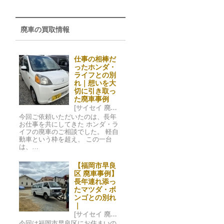
廃車の買取情報
仕事の相棒だ
ったホンダ・
ライフとの別
れ｜想いを大
切に引き取っ
た廃車事例
[サイセイ 廃車ネット 福岡市] 2025/12/28 04:08
今回ご依頼いただいたのは、長年
お仕事を共にしてきた ホンダ・ラ
イフの廃車のご相談でした。 軽自
動車という枠を超え、 この一台
は、…
【福岡市早良
区 廃車事例】
長年連れ添っ
たマツダ・ボ
ンゴとの別れ
｜
[サイセイ 廃車ネット 福岡市] 2025/12/28 03:37
今回は福岡市早良区にお住まいの