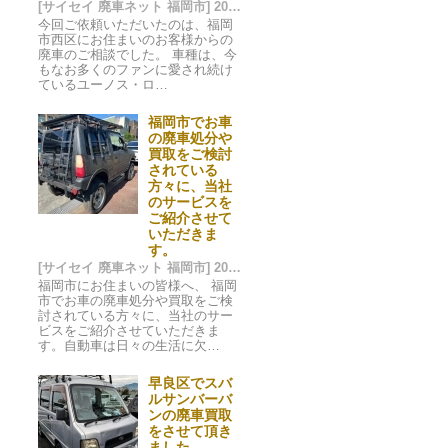
[サイセイ 廃車ネット 福岡市] 2025/01/10 03:59
今回ご依頼いただいたのは、福岡
市西区にお住まいのお客様からの
廃車のご相談でした。 車種は、今
もなお多くのファンに愛され続け
ているユーノス・ロ…
福岡市でお車
の廃車処分や
買取をご検討
されている
方々に、当社
のサービスを
ご紹介させて
いただきま
す。
[サイセイ 廃車ネット 福岡市] 2024/09/29 15:11
福岡市にお住まいの皆様へ、 福岡
市でお車の廃車処分や買取をご検
討されている方々に、当社のサー
ビスをご紹介させていただきま
す。自動車は日々の生活に欠…
早良区でスバ
ルサンバーバ
ンの廃車買取
をさせて頂き
ました。