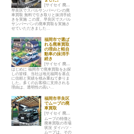
[サイセイ 廃車ネット 福岡市] 2024/06/27 00:41
早良区でスバルサンバーバンの廃
車買取 無料で引き取りと抹消手続
きを実施 この度、早良区でスバル
サンバーバンの廃車買取を実施さ
せていただきました…
福岡市で選ば
れる廃車買取
の理由と軽自
動車の抹消手
続き
[サイセイ 廃車ネット 福岡市] 2024/06/24 21:59
はじめに 福岡市で廃車買取をお探
しの皆様、当社は地元福岡を基点
に信頼と実績を積み重ねて参りま
した。多くのお客様に支持される
理由は、透明性の高い…
福岡市早良区
でムーブの廃
車買取
[サイセイ 廃車ネット 福岡市] 2024/05/20 05:52
ムーブの特徴と
廃車買取の市場
状況 ダイハツ・
ムーブは、その