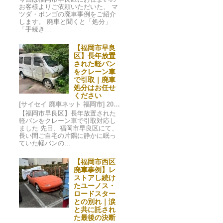
お客様よりご依頼いただいた、 マ
ツダ・ボンゴの廃車事例をご紹介
します。 廃車と聞くと「処分」
「手続き…
【福岡市早良
区】長年放置
された軽バン
をクレーン車
で引取｜廃車
処分はお任せ
ください
[サイセイ 廃車ネット 福岡市] 2025/07/20 08:26
【福岡市早良区】長年放置された
軽バンをクレーン車で引取対応し
ました 先日、福岡市早良区にて、
長い間ご自宅の片隅に静かに眠っ
ていた軽バンの…
【福岡市西区
廃車事例】レ
ストアし続け
たユーノス・
ロードスター
との別れ｜涙
と共に託され
た最後の決断