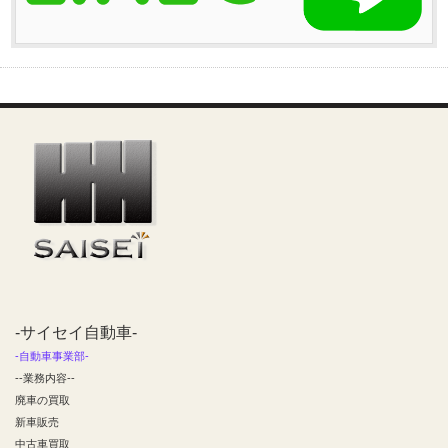
-サイセイ自動車-
-自動車事業部-
--業務内容--
廃車の買取
新車販売
中古車買取