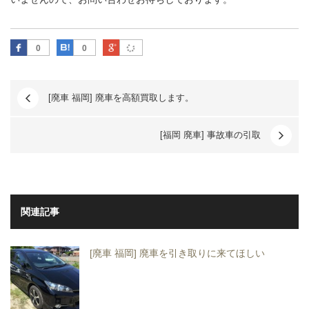
Facebook
はてなブックマーク
Google Plus
0
0
[廃車 福岡] 廃車を高額買取します。
[福岡 廃車] 事故車の引取
関連記事
[廃車 福岡] 廃車を引き取りに来てほしい