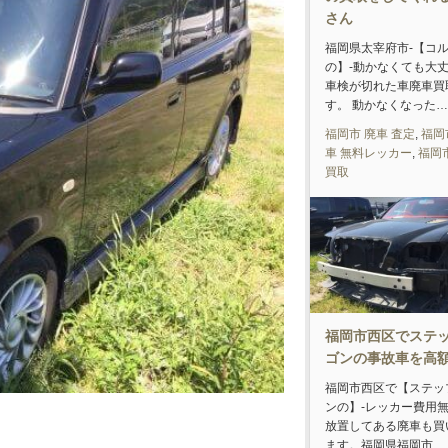
さん
福岡県太宰府市-【コ
の】-動かなくても大
車検が切れた車廃車買
す。 動かなくなった…
福岡市 廃車 査定
,
福岡
車 無料レッカー
,
福岡
買取
福岡市西区でステ
ゴンの事故車を高
福岡市西区で【ステッ
ンの】-レッカー費用
放置してある廃車も買
ます。福岡県福岡市…