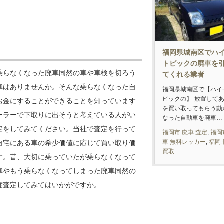
福岡県城南区でハ
トピックの廃車を
乗らなくなった廃車同然の車や車検を切ろう
てくれる業者
車はありませんか。そんな乗らなくなった自
福岡県城南区で【ハイ
ピックの】-放置して
お金にすることができることを知っています
を買い取ってもらう動
ーラーで下取りに出そうと考えている人がい
なった自動車を廃車…
定をしてみてください。当社で査定を行って
福岡市 廃車 査定
,
福岡
車 無料レッカー
,
福岡
自宅にある車の希少価値に応じて買い取り価
買取
す。昔、大切に乗っていたが乗らなくなって
車やもう乗らなくなってしまった廃車同然の
度査定してみてはいかがですか。