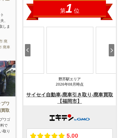
ルト
丈夫、
取しま
市 廃
市 廃車
ップワ
額買取
プワゴ
無料で
い取り