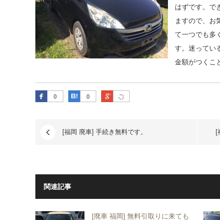
はずです。で
ますので、お
て一つでも多
す。迷ってい
金額がつくこ
Facebook
はてなブックマーク
Google Plus
0
0
[福岡 廃車] 手続き無料です。
関連記事
[廃車 福岡] 無料引取りに来ても