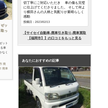
イゼッ
引取っ
ゼット
ある車
かなく
あなたにおすすめの記事
市 廃
市 廃車