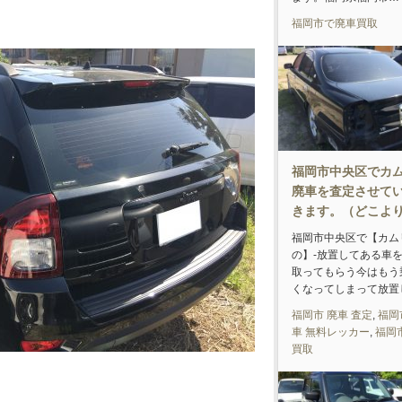
福岡市で廃車買取
福岡市中央区でカ
廃車を査定させて
きます。（どこよ
福岡市中央区で【カム
の】-放置してある車
取ってもらう今はもう
くなってしまって放置
福岡市 廃車 査定
,
福岡
車 無料レッカー
,
福岡
買取