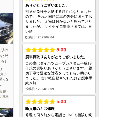
ムリの
いただ
りも）
リ
を買い
乗らな
し…
市 廃
市 廃車