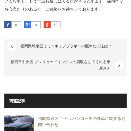
いるお車も、もう一度お役に立てる日がきっと来ます。福岡市で
お心当たりのある方、ご連絡をお待ちしております。
Facebook
はてなブックマーク
Google Plus
0
0
福岡県城南区でミニキャブブラボーの廃車の方法は？
福岡市中央区-プレリュードインクスの買取をしてくれる車
屋さん
関連記事
福岡県東区-キャラバンコーチの廃車に関するお
問い合わせ