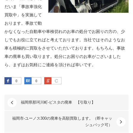
だいま「事故車強化
買取中」を実施して
おります。事故で動
かなくなった自動車や車検切れのお車の処分でお困りの方の、少
しでもお役に立てればと考えております。当社ではそのようなお
車も積極的に買取をさせていただいております。もちろん、事故
車の廃車も買い取ります。処分にお困りのお車がございました
ら、まずはお気軽にご連絡を頂ければ幸いです。
Facebook
はてなブックマーク
Google Plus
0
0
福岡県那珂川町-ビスタの廃車 【引取り】
福岡市-ユーノス300の廃車を高額買取します。（即キャッ
シュバック可）