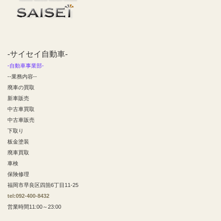
-サイセイ自動車-
-自動車事業部-
--業務内容--
廃車の買取
新車販売
中古車買取
中古車販売
下取り
板金塗装
廃車買取
車検
保険修理
福岡市早良区四箇6丁目11-25
tel:092-400-8432
営業時間11:00～23:00