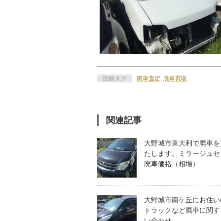
投稿タグ
廃車査定
,
廃車買取
関連記事
大野城市東大利で廃車を
たします。ミラージュセ
廃車価格（相場）
大野城市南ケ丘にお住い
トラックなど廃車に関す
い合わせ