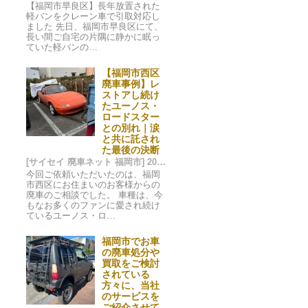
【福岡市早良区】長年放置された
軽バンをクレーン車で引取対応し
ました 先日、福岡市早良区にて、
長い間ご自宅の片隅に静かに眠っ
ていた軽バンの…
【福岡市西区
廃車事例】レ
ストアし続け
たユーノス・
ロードスター
との別れ｜涙
と共に託され
た最後の決断
[サイセイ 廃車ネット 福岡市] 2025/01/10 03:59
今回ご依頼いただいたのは、福岡
市西区にお住まいのお客様からの
廃車のご相談でした。 車種は、今
もなお多くのファンに愛され続け
ているユーノス・ロ…
福岡市でお車
の廃車処分や
買取をご検討
されている
方々に、当社
のサービスを
ご紹介させて