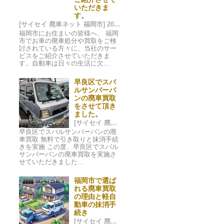
いただきま
す。
[サイセイ 廃車ネット 福岡市] 2024/09/29 15:11
福岡市にお住まいの皆様へ、 福岡
市でお車の廃車処分や買取をご検
討されている方々に、当社のサー
ビスをご紹介させていただきま
す。自動車は日々の生活に欠…
早良区でスバ
ルサンバーバ
ンの廃車買取
をさせて頂き
ました。
[サイセイ 廃車ネット 福岡市] 2024/06/27 00:41
早良区でスバルサンバーバンの廃
車買取 無料で引き取りと抹消手続
きを実施 この度、早良区でスバル
サンバーバンの廃車買取を実施さ
せていただきました…
福岡市で選ば
れる廃車買取
の理由と軽自
動車の抹消手
続き
[サイセイ 廃車ネット 福岡市] 2024/06/24 21:59