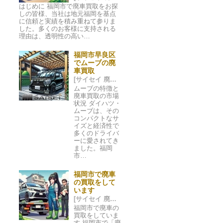
はじめに 福岡市で廃車買取をお探
しの皆様、当社は地元福岡を基点
に信頼と実績を積み重ねて参りま
した。多くのお客様に支持される
理由は、透明性の高い…
福岡市早良区
でムーブの廃
車買取
[サイセイ 廃車ネット 福岡市] 2024/05/20 05:52
ムーブの特徴と
廃車買取の市場
状況 ダイハツ・
ムーブは、その
コンパクトなサ
イズと経済性で
多くのドライバ
ーに愛されてき
ました。福岡
市…
福岡市で廃車
の買取をして
います
[サイセイ 廃車ネット 福岡市] 2024/05/16 00:44
福岡市で廃車の
買取をしていま
す 福岡市で「廃