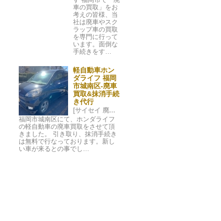
車の買取」をお
考えの皆様、当
社は廃車やスク
ラップ車の買取
を専門に行って
います。面倒な
手続きをす…
軽自動車ホン
ダライフ 福岡
市城南区-廃車
買取&抹消手続
き代行
[サイセイ 廃車ネット 福岡市] 2023/11/07 02:01
福岡市城南区にて、ホンダライフ
の軽自動車の廃車買取をさせて頂
きました。 引き取り、抹消手続き
は無料で行なっております。新し
い車が来るとの事でし…