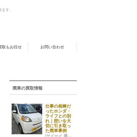
取ます。
買取もお任せ
お問い合わせ
廃車の買取情報
仕事の相棒だ
ったホンダ・
ライフとの別
れ｜想いを大
切に引き取っ
た廃車事例
[サイセイ 廃車ネット 福岡市] 2025/12/28 04:08