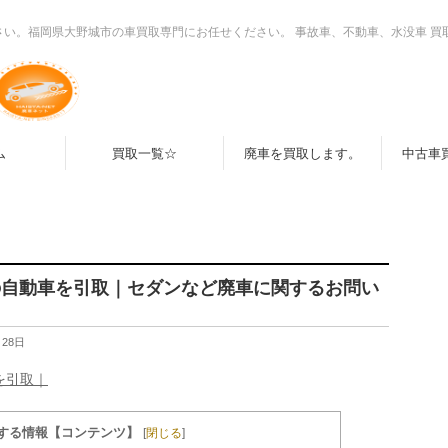
さい。福岡県大野城市の車買取専門にお任せください。 事故車、不動車、水没車 買
ム
買取一覧☆
廃車を買取します。
中古車
の自動車を引取｜セダンなど廃車に関するお問い
月28日
を引取｜
する情報【コンテンツ】
[
閉じる
]