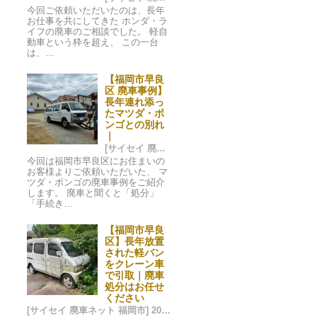
今回ご依頼いただいたのは、長年
お仕事を共にしてきた ホンダ・ラ
イフの廃車のご相談でした。 軽自
動車という枠を超え、 この一台
は、…
【福岡市早良
区 廃車事例】
長年連れ添っ
たマツダ・ボ
ンゴとの別れ
｜
[サイセイ 廃車ネット 福岡市] 2025/12/28 03:37
今回は福岡市早良区にお住まいの
お客様よりご依頼いただいた、 マ
ツダ・ボンゴの廃車事例をご紹介
します。 廃車と聞くと「処分」
「手続き…
【福岡市早良
区】長年放置
された軽バン
をクレーン車
で引取｜廃車
処分はお任せ
ください
[サイセイ 廃車ネット 福岡市] 2025/07/20 08:26