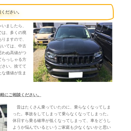
談ください。
ゃいましたら、
では、多くの廃
ありますので、
おいては、中古
思わぬ高値がつ
てらっしゃる方
ださい。捨てて
たな価値が生ま
気軽にご相談ください。
昔はたくさん乗っていたのに、乗らなくなってしま
った。事故をしてしまって乗らなくなってしまった。
休日すら乗る確率が低くなってしまって、車をどうし
ようか悩んでいるというご家庭も少なくないかと思い