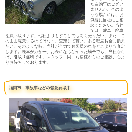
た自動車はござい
ませんか。そのよ
うな場合には、お
気軽に当社にご相
談ください。当社
では、愛車、廃車
を買い取ります。他社よりもすこしでも高く売りたい、また、こ
のまま廃棄するのではなく、査定して貰い、ある程度お金に換え
たい、そのような時、当社が全力でお客様の車をどこよりも査定
します。廃車が万が一、お金にならなかった場合でも、当社なら
ば、引取り無料です。スタッフ一同、お客様からのご相談、心よ
りお待ちしております。
福岡市 事故車などの強化買取中