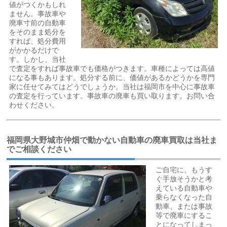
値がつくかもしれ
ません。事故車や
廃車寸前の自動車
をそのまま処分を
すれば、処分費用
がかかるだけで
す。しかし、当社
で査定をすれば事故車でも価格がつきます。車種によっては高値
になる事もあります。処分する前に、価値があるかどうかを専門
家に任せてみてはどうでしょうか。当社は福岡市を中心に事故車
の査定を行っています。事故車の廃車も買い取ります。お問い合
わせください。
福岡県大野城市仲畑で動かない自動車の廃車買取は当社ま
でご相談ください
ご自宅に、もうす
ぐ手放そうかと考
えている自動車や
乗らなくなった自
動車、または事故
等で廃車にするこ
とになってしまっ