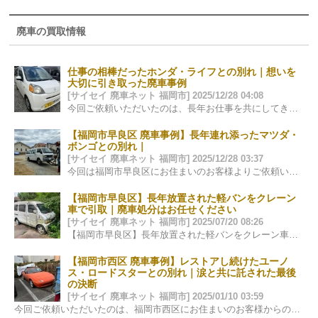
廃車の買取情報
仕事の相棒だったホンダ・ライフとの別れ｜想いを
大切に引き取った廃車事例
[サイセイ 廃車ネット 福岡市] 2025/12/28 04:08
今回ご依頼いただいたのは、長年お仕事を共にしてきた ホンダ・ライフの廃車のご相談でした。 軽自動車という枠を超え、 この一台は、…
【福岡市早良区 廃車事例】長年連れ添ったマツダ・
ボンゴとの別れ｜
[サイセイ 廃車ネット 福岡市] 2025/12/28 03:37
今回は福岡市早良区にお住まいのお客様よりご依頼いただいた、 マツダ・ボンゴの廃車事例をご紹介します。 廃車と聞くと「処分」「手続き…
【福岡市早良区】長年放置された軽バンをクレーン
車で引取｜廃車処分はお任せください
[サイセイ 廃車ネット 福岡市] 2025/07/20 08:26
【福岡市早良区】長年放置された軽バンをクレーン車で引取対応しました 先日、福岡市早良区にて、長い間ご自宅の片隅に静かに眠っていた軽バンの…
【福岡市西区 廃車事例】レストアし続けたユーノ
ス・ロードスターとの別れ｜涙と共に託された最後
の決断
[サイセイ 廃車ネット 福岡市] 2025/01/10 03:59
今回ご依頼いただいたのは、福岡市西区にお住まいのお客様からの廃車のご相談でした。 車種は、今もなお多くのファンに愛され続けているユーノス・ロ…