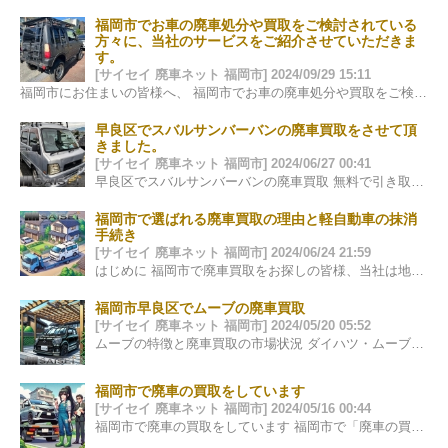
福岡市でお車の廃車処分や買取をご検討されている
方々に、当社のサービスをご紹介させていただきま
す。
[サイセイ 廃車ネット 福岡市] 2024/09/29 15:11
福岡市にお住まいの皆様へ、 福岡市でお車の廃車処分や買取をご検討されている方々に、当社のサービスをご紹介させていただきます。自動車は日々の生活に欠…
早良区でスバルサンバーバンの廃車買取をさせて頂
きました。
[サイセイ 廃車ネット 福岡市] 2024/06/27 00:41
早良区でスバルサンバーバンの廃車買取 無料で引き取りと抹消手続きを実施 この度、早良区でスバルサンバーバンの廃車買取を実施させていただきました…
福岡市で選ばれる廃車買取の理由と軽自動車の抹消
手続き
[サイセイ 廃車ネット 福岡市] 2024/06/24 21:59
はじめに 福岡市で廃車買取をお探しの皆様、当社は地元福岡を基点に信頼と実績を積み重ねて参りました。多くのお客様に支持される理由は、透明性の高い…
福岡市早良区でムーブの廃車買取
[サイセイ 廃車ネット 福岡市] 2024/05/20 05:52
ムーブの特徴と廃車買取の市場状況 ダイハツ・ムーブは、そのコンパクトなサイズと経済性で多くのドライバーに愛されてきました。福岡市…
福岡市で廃車の買取をしています
[サイセイ 廃車ネット 福岡市] 2024/05/16 00:44
福岡市で廃車の買取をしています 福岡市で「廃車の買取」をお考えの皆様、当社は廃車やスクラップ車の買取を専門に行っています。面倒な手続きをす…