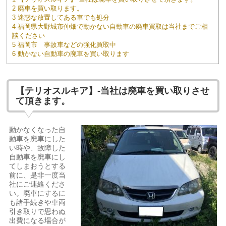
2 廃車を買い取ります。
3 迷惑な放置してある車でも処分
4 福岡県大野城市仲畑で動かない自動車の廃車買取は当社までご相
談ください
5 福岡市 事故車などの強化買取中
6 動かない自動車の廃車を買い取ります
【テリオスルキア】-当社は廃車を買い取りさせ
て頂きます。
動かなくなった自
動車を廃車にした
い時や、故障した
自動車を廃車にし
てしまおうとする
前に、是非一度当
社にご連絡くださ
い。廃車にするに
も諸手続きや車両
引き取りで思わぬ
出費になる場合が