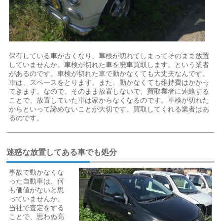
保有している車が古くなり、車検が切れてしまってそのまま放置
していませんか。車検が切れた車を廃車買取します。という業者
があるのです。車検が切れた車で動かなくても大丈夫なんです。
車は、スペースをとります。また、動かなくても維持費はかかっ
てきます。なので、そのまま放置しないで、買取業者に連絡する
ことで、放置していた車は家からなくなるのです。車検が切れた
からといって諦めないことが大切です。買取してくれる業者はあ
るのです。
迷惑な放置してある車でも処分
事故で動かなくな
った自動車は、何
も価値がないと思
っていませんか。
当社で査定をする
ことで、思わぬ高