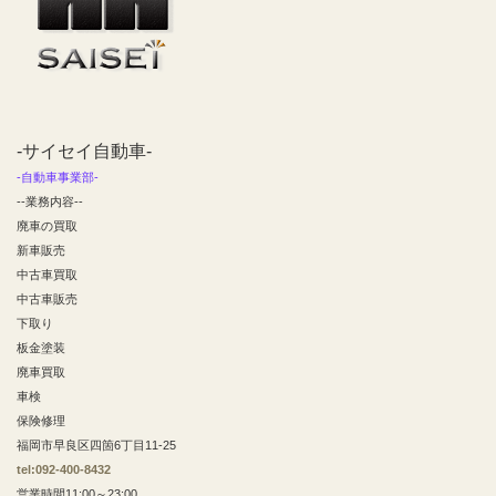
-サイセイ自動車-
-自動車事業部-
--業務内容--
廃車の買取
新車販売
中古車買取
中古車販売
下取り
板金塗装
廃車買取
車検
保険修理
福岡市早良区四箇6丁目11-25
tel:092-400-8432
営業時間11:00～23:00