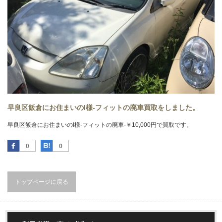
早良区飯倉にお住まいのI様-フィットの廃車買取をしました。
早良区飯倉にお住まいのI様-フィットの廃車-￥10,000円で買取です。
Facebook
はてなブックマーク
0
0
トップページに戻る