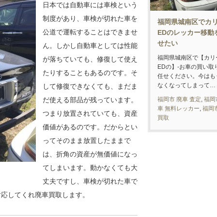
日本では自動車には車検という
制度があり、車検が切れた車を
福岡県城南区でカ
公道で運転することはできませ
EDのレッカー移動
せたい
ん。しかし自動車としては性能
福岡県城南区で【カリ
が落ちていても、修復して使え
EDの】-お車の買い取
たりすることもあるのです。そ
任せください。今はも
なくなってしまって…
して修復できなくても、まだま
福岡市 廃車 査定
,
福岡
だ使える部品が残っています。
車 無料レッカー
,
福岡
つまり放置されていても、資産
買取
価値があるのです。だからとい
ってそのまま放置したままで
は、折角の資産が無価値になっ
てしまいます。動かなくても大
丈夫ですし、車検が切れた車で
対応してくれ廃車買取します。