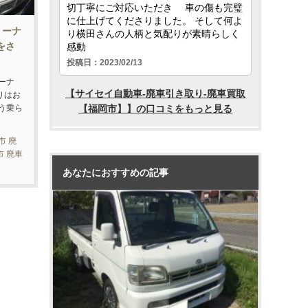
リーナ
をさ
ーナ
りはお
う乗ら
市 廃
市 廃車
あなたにおすすめの記事