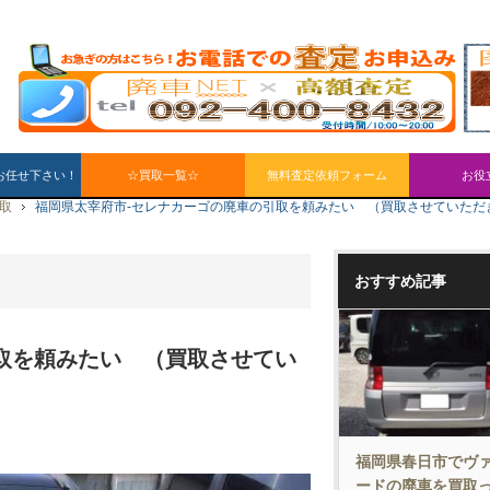
お任せ下さい！
☆買取一覧☆
無料査定依頼フォーム
お役
買取
福岡県太宰府市-セレナカーゴの廃車の引取を頼みたい （買取させていただ
おすすめ記事
取を頼みたい （買取させてい
福岡県春日市でヴ
ードの廃車を買取