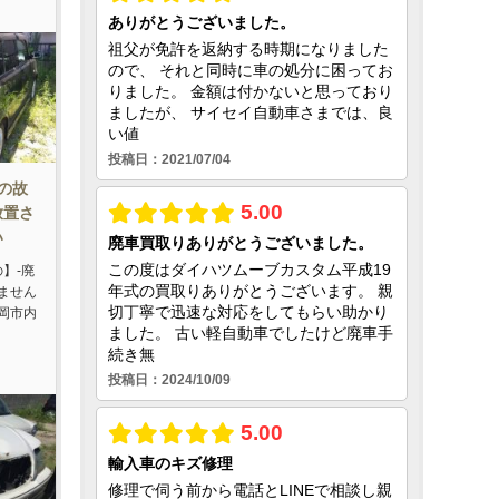
1の故
放置さ
い
の】-廃
ません
岡市内