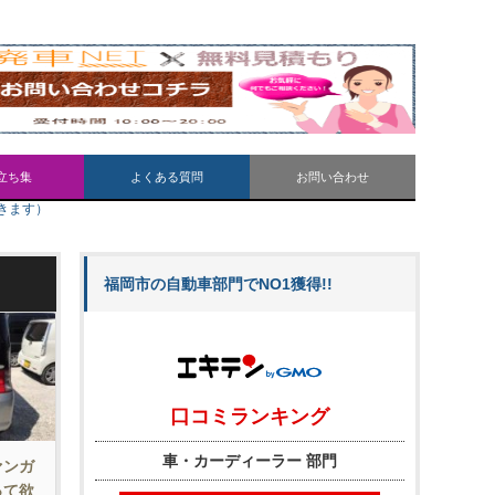
立ち集
よくある質問
お問い合わせ
きます）
福岡市の自動車部門でNO1獲得!!
ァンガ
って欲