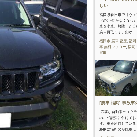
しい
福岡県春日市で【ヴァ
ドの】-動かなくなっ
車を廃車、故障した自
廃車買取ます。動か…
福岡市 廃車 査定
,
福岡
車 無料レッカー
,
福岡
買取
[廃車 福岡] 事故
-不要な自動車のスク
のご相談受け付けてお
す。車を所持している
終的に悩むのが廃車…