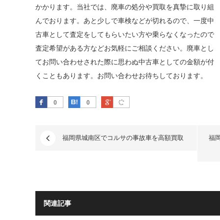
かかります。当社では、廃車の処分や買取を真摯に取り組
んでおります。あと少しで車検などが切れるので、一度中
古車として査定をしてもらいたい方や乗らなくなったので
査定希望がある方などお気軽にご相談ください。廃車とし
てお問い合わせされた際に思わぬ中古車としての金額が付
くこともあります。お問い合わせお待ちしております。
Facebook
はてなブックマーク
Google Plus
0
0
福岡県城南区でコルサの事故車を高額買取
福
関連記事