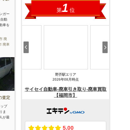
ンガー
た自動
動車を
市 廃
市 廃車
車の査定
ラップ
りま
人が最