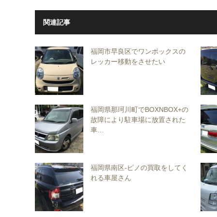
関連記事
福岡市早良区でワンボックスの
レッカー移動をさせたい
福岡県那珂川町でBOXNBOX+の
故障により駐車場に放置された
車…
福岡県南区-ピノの買取をしてく
れる車屋さん