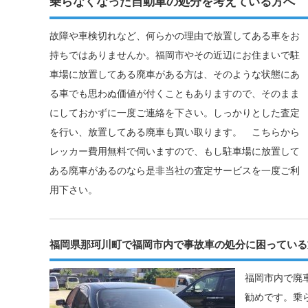
乗らなくなった自動車の処分を考えている方へ
故障や車検切れなど、何らかの理由で放置してある車をお
持ちではありませんか。福岡市やその近辺にお住まいで駐
車場に放置してある廃車がある方は、そのような状態にあ
る車でも思わぬ価値が付くこともありますので、そのまま
にしておかずに一度ご連絡を下さい。しっかりとした査定
を行い、放置してある廃車も買い取ります。 こちらから
レッカー費用無料で伺いますので、もし駐車場に放置して
ある廃車があるのなら是非当社の査定サービスを一度ご利
用下さい。
福岡県那珂川町で福岡市内で事故車の処分に困っている
福岡市内で廃
勧めです。乗