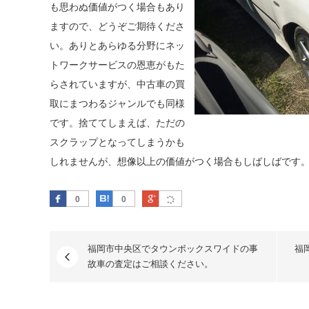
も思わぬ価値がつく場合もあり
ますので、どうぞご期待くださ
い。ありとあらゆる分野にネッ
トワークサービスの恩恵がもた
らされていますが、中古車の買
取にまつわるジャンルでも同様
です。捨ててしまえば、ただの
スクラップとなってしまうかも
しれませんが、想像以上の価値がつく場合もしばしばです
Facebook
はてなブックマーク
Google Plus
0
0
福岡市中央区でタウンボックスワイドの事
福
故車の査定はご相談ください。