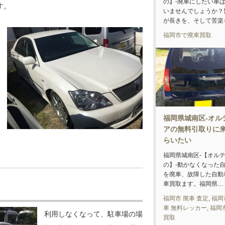
の】-廃車にしたい車
す。
いませんでしょうか？
が長きを、そして苦楽
福岡市で廃車買取
福岡県城南区-オル
アの無料引取りに
らいたい
福岡県城南区-【オル
の】-動かなくなった
を廃車、故障した自動
車買取ます。福岡県…
福岡市 廃車 査定
,
福岡
車 無料レッカー
,
福岡
利用しなくなって、駐車場の場
買取