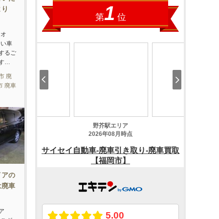
より
ネオ
ない車
するご
す…
市 廃
市 廃車
イアの
は廃車
ア