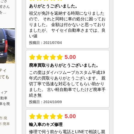
はござ
皆さん
を…
ティ
来ても
ティア
自動車
車を廃
市 廃
市 廃車