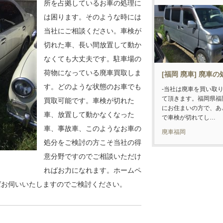
所を占拠しているお車の処理に
は困ります。そのような時には
当社にご相談ください。車検が
切れた車、長い間放置して動か
なくても大丈夫です。駐車場の
荷物になっている廃車買取しま
[福岡 廃車] 廃車の
す。どのような状態のお車でも
-当社は廃車を買い取
て頂きます。福岡県福
買取可能です。車検が切れた
にお住まいの方で、あ
車、放置して動かなくなった
で車検が切れてし…
車、事故車、このようなお車の
廃車福岡
処分をご検討の方こそ当社の得
意分野ですのでご相談いただけ
ればお力になれます。ホームペ
ばお伺いいたしますのでご検討ください。