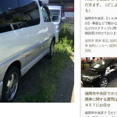
だきます。（どこ
も）
福岡市中央区-【トル
の】-事故などで動か
などのスクラップに関
相談受け付けておりま
福岡市 廃車 査定
,
福岡
車 無料レッカー
,
福岡
買取
福岡市中央区でガ
廃車に関する質問
ＮＥＴにお任せ
福岡市中央区で【ガイ