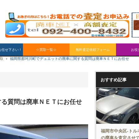
お任せ下さい！
☆買取一覧☆
無料査定依頼フォーム
お役
買取
福岡県那珂川町でデュエットの廃車に関する質問は廃車ＮＥＴにお任せ
おすすめ記事
する質問は廃車ＮＥＴにお任せ
福岡市中央区-トル
の廃車を査定させ