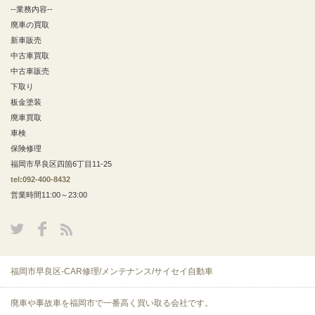
--業務内容--
廃車の買取
新車販売
中古車買取
中古車販売
下取り
板金塗装
廃車買取
車検
保険修理
福岡市早良区四箇6丁目11-25
tel:092-400-8432
営業時間11:00～23:00
福岡市早良区-CAR修理/メンテナンス/サイセイ自動車
廃車や事故車を福岡市で一番高く買い取る会社です。