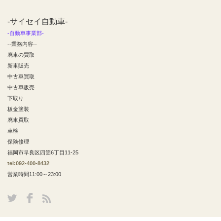
-サイセイ自動車-
-自動車事業部-
--業務内容--
廃車の買取
新車販売
中古車買取
中古車販売
下取り
板金塗装
廃車買取
車検
保険修理
福岡市早良区四箇6丁目11-25
tel:092-400-8432
営業時間11:00～23:00