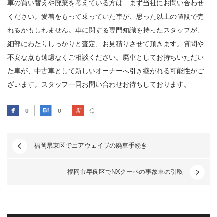
車の買い替えや廃棄を考えている方は、まず当社にお問い合わせ
ください。愛着をもって乗っていた車が、思った以上の値段で売
れるかもしれません。車に関する専門知識を持ったスタッフが、
細部にわたりしっかりと査定、お見積りさせて頂きます。質問や
不安な点も遠慮なくご相談ください。廃車としてお持ちいただい
た車が、中古車として新しいオーナーへ引き継がれる可能性がご
ざいます。スタッフ一同お問い合わせお待ちしております。
Facebook
はてなブックマーク
Google Plus
0
0
福岡県東区でエアウェイブの廃車手続き
福岡市早良区でNXクーペの事故車の引取