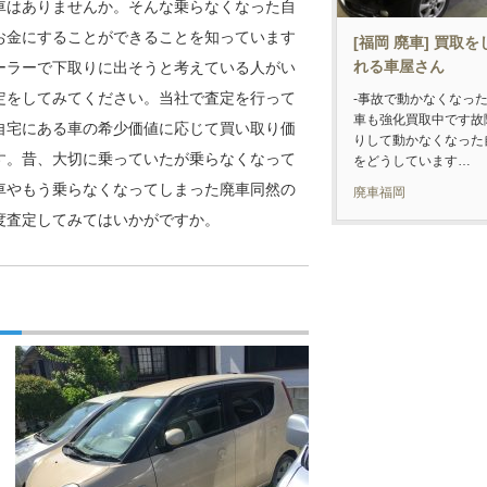
車はありませんか。そんな乗らなくなった自
お金にすることができることを知っています
[福岡 廃車] 買取
れる車屋さん
ーラーで下取りに出そうと考えている人がい
定をしてみてください。当社で査定を行って
-事故で動かなくなっ
車も強化買取中です故
自宅にある車の希少価値に応じて買い取り価
りして動かなくなった
す。昔、大切に乗っていたが乗らなくなって
をどうしています…
車やもう乗らなくなってしまった廃車同然の
廃車福岡
度査定してみてはいかがですか。