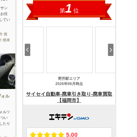
トサン
はお任
してい
市 廃
市 廃車
ヴォル
ォルツ
につい
したり