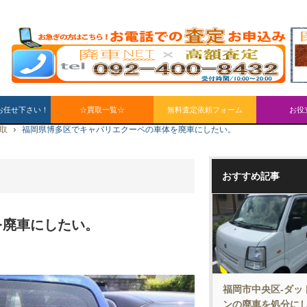
お任せ下さい！
☆買取一覧☆
無料査定依頼フォーム
お役
買取
福岡県博多区でキャバリエクーペの車体を廃車にしたい。
おすすめ記事
を廃車にしたい。
福岡市中央区-ダッ
ンの廃車を処分に