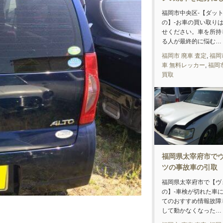
福岡市中央区-【ダッ
の】-お車の買い取り
せください。車を所持
る人が最終的に悩む…
福岡市 廃車 査定
,
福岡
車 無料レッカー
,
福岡
買取
福岡県太宰府市で
ツの事故車の引取
福岡県太宰府市で【ヴ
の】-車検が切れた車
てのおすすめ情報故障
して動かなくなった…