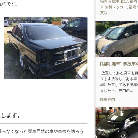
福岡市 廃車 査定
,
福岡
なのです。
車 無料レッカー
,
福岡
買取
[福岡 廃車] 事故
-放置してある廃車も
ります放置してある車
場に放置してある廃車
ましたら、専門の…
廃車福岡
定します。
乗らなくなった廃車同然の車や車検を切ろう