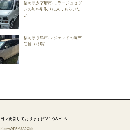
福岡県太宰府市-ミラージュセダ
ンの無料引取りに来てもらいた
い
福岡県糸島市-レジェンドの廃車
価格（相場）
rも日々更新しております(*´∀｀*)ﾉ｡+ﾟ *｡
y KlxnwWE5M3A0Obh