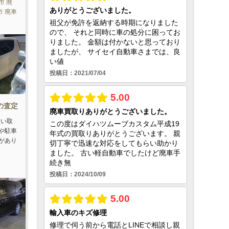
市 廃
市 廃車
車の査定
買い取
や駐車
があり