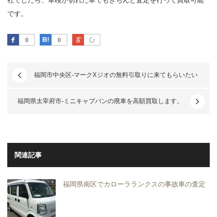
です。
Facebook
はてなブックマーク
Google Plus
0
0
福岡市中央区-マークXジオの無料引取りに来てもらいたい
福岡県太宰府市-ミニキャブバンの廃車を高額買取します。
関連記事
福岡県南区でカローラランクスの事故車の査定