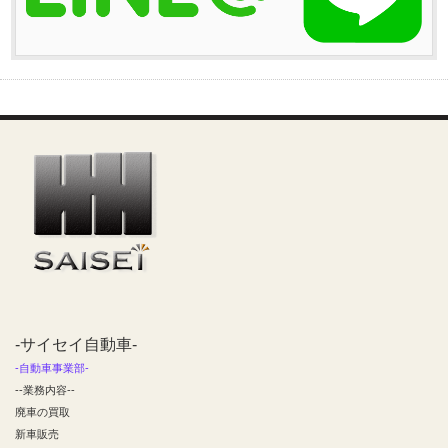
-サイセイ自動車-
-自動車事業部-
--業務内容--
廃車の買取
新車販売