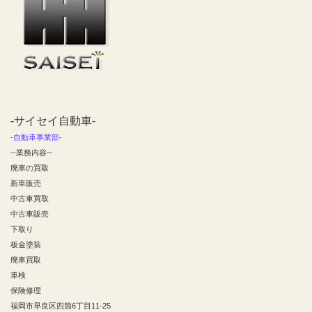
-サイセイ自動車-
-自動車事業部-
--業務内容--
廃車の買取
新車販売
中古車買取
中古車販売
下取り
板金塗装
廃車買取
車検
保険修理
福岡市早良区四箇6丁目11-25