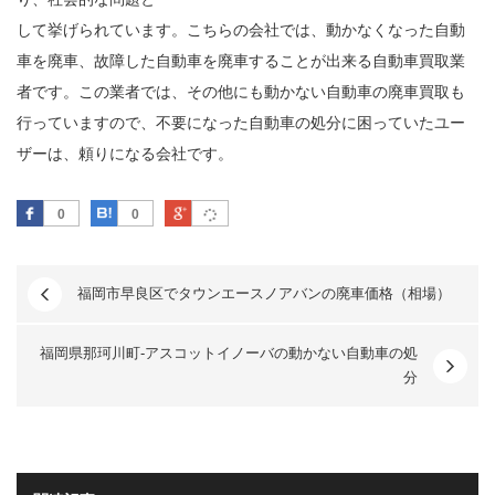
して挙げられています。こちらの会社では、動かなくなった自動
車を廃車、故障した自動車を廃車することが出来る自動車買取業
者です。この業者では、その他にも動かない自動車の廃車買取も
行っていますので、不要になった自動車の処分に困っていたユー
ザーは、頼りになる会社です。
Facebook
はてなブックマーク
Google Plus
0
0
福岡市早良区でタウンエースノアバンの廃車価格（相場）
福岡県那珂川町-アスコットイノーバの動かない自動車の処
分