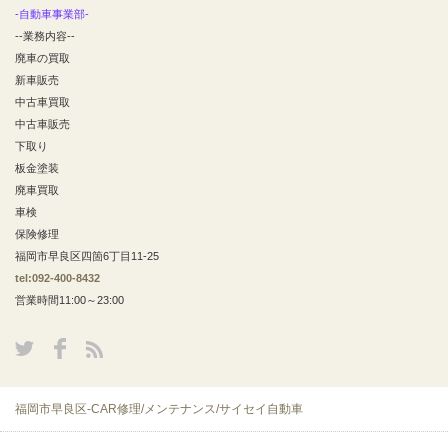
-自動車事業部-
--業務内容--
廃車の買取
新車販売
中古車買取
中古車販売
下取り
板金塗装
廃車買取
車検
保険修理
福岡市早良区四箇6丁目11-25
tel:092-400-8432
営業時間11:00～23:00
福岡市早良区-CAR修理/メンテナンス/サイセイ自動車