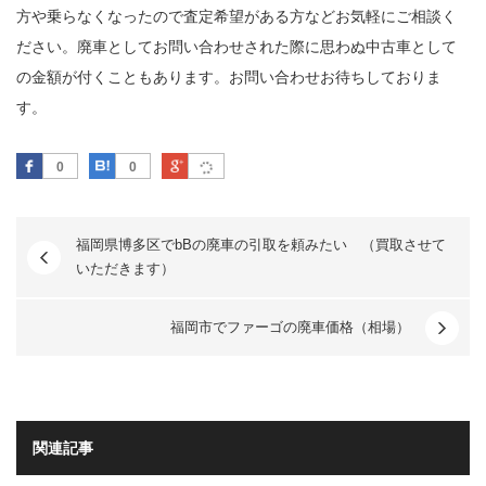
方や乗らなくなったので査定希望がある方などお気軽にご相談く
ださい。廃車としてお問い合わせされた際に思わぬ中古車として
の金額が付くこともあります。お問い合わせお待ちしておりま
す。
Facebook
はてなブックマーク
Google Plus
0
0
福岡県博多区でbBの廃車の引取を頼みたい （買取させて
いただきます）
福岡市でファーゴの廃車価格（相場）
関連記事