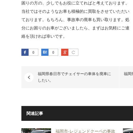
困りの方の、少しでもお役に立てればと考えております。
当社ではそのようなお車も積極的に買取をさせていただい
ております。もちろん、事故車の廃車も買い取ります。処
分にお困りのお車がございましたら、まずはお気軽にご連
絡を頂ければ幸いです。
Facebook
はてなブックマーク
Google Plus
0
0
福岡県春日市でチェイサーの車体を廃車に
福岡
したい。
関連記事
福岡市-レジェンドクーペの事故