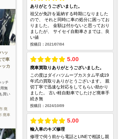
ロハッ
故で車
レッカ
ハッチ
費用無
も買い
市 廃
市 廃車