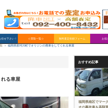
お任せ下さい！
☆買取一覧☆
無料査定依頼フォーム
お役
買取
福岡県那珂川町でオリジンの廃車をしてくれる車屋
おすすめ記事
くれる車屋
福岡県南区でマーク
オの事故車を高額