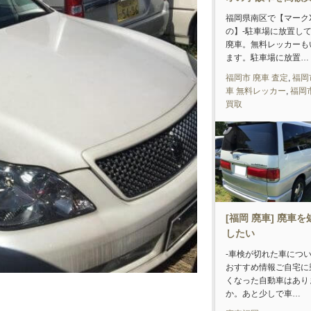
福岡県南区で【マーク
の】-駐車場に放置し
廃車。無料レッカーも
ます。駐車場に放置…
福岡市 廃車 査定
,
福岡
車 無料レッカー
,
福岡
買取
[福岡 廃車] 廃車
したい
-車検が切れた車につ
おすすめ情報ご自宅に
くなった自動車はあり
か。あと少しで車…