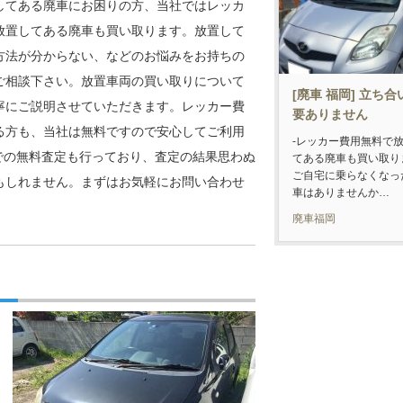
してある廃車にお困りの方、当社ではレッカ
放置してある廃車も買い取ります。放置して
方法が分からない、などのお悩みをお持ちの
ご相談下さい。放置車両の買い取りについて
[廃車 福岡] 立ち
寧にご説明させていただきます。レッカー費
要ありません
る方も、当社は無料ですので安心してご利用
-レッカー費用無料で
bでの無料査定も行っており、査定の結果思わぬ
てある廃車も買い取り
ご自宅に乗らなくなっ
もしれません。まずはお気軽にお問い合わせ
車はありませんか…
廃車福岡