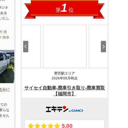
Xジオ
てある
いたし
市 廃
市 廃車
を処分に
いての
乗らな
ません