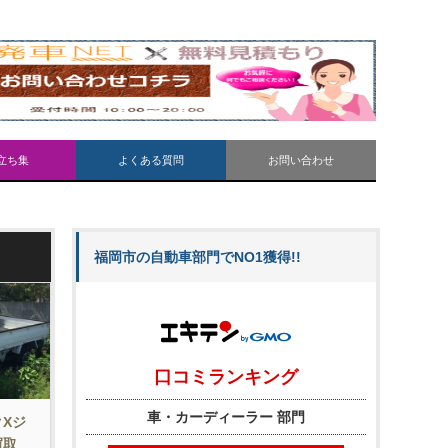
立ち集
よくある質問
お問い合わせ
福岡市の自動車部門でNO1獲得!!
Xジ
買取