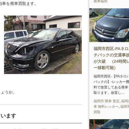
廃車福岡
動車を廃車買取ます。
福岡市西区-PAネ
チバックの交通事
が大破 （24時間
ー移動可能）
福岡市西区-【PAネロ
バックの】-レッカー
料で放置してある廃車
しょうか。
取ります。放置し…
福岡市 廃車 査定
,
福岡
車 無料レッカー
,
福岡
買取
ています