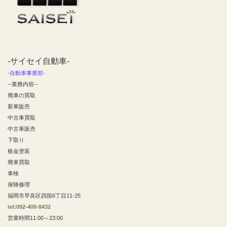
-サイセイ自動車-
-自動車事業部-
--業務内容--
廃車の買取
新車販売
中古車買取
中古車販売
下取り
板金塗装
廃車買取
車検
保険修理
福岡市早良区四箇6丁目11-25
tel:092-400-8432
営業時間11:00～23:00