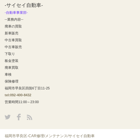
-サイセイ自動車-
-自動車事業部-
--業務内容--
廃車の買取
新車販売
中古車買取
中古車販売
下取り
板金塗装
廃車買取
車検
保険修理
福岡市早良区四箇6丁目11-25
tel:092-400-8432
営業時間11:00～23:00
福岡市早良区-CAR修理/メンテナンス/サイセイ自動車