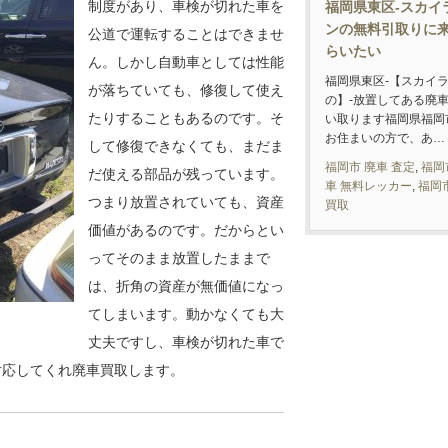
制度があり、車検が切れた車を
福岡県東区-スカイ
ンの無料引取りに
公道で運転することはできませ
らいたい
ん。しかし自動車としては性能
福岡県東区-【スカイ
が落ちていても、修復して使え
の】-放置してある廃
たりすることもあるのです。そ
い取ります福岡県福岡
お住まいの方で、あ…
して修復できなくても、まだま
福岡市 廃車 査定
,
福岡
だ使える部品が残っています。
車 無料レッカー
,
福岡
つまり放置されていても、資産
買取
価値があるのです。だからとい
ってそのまま放置したままで
は、折角の資産が無価値になっ
てしまいます。動かなくても大
丈夫ですし、車検が切れた車で
対応してくれ廃車買取します。