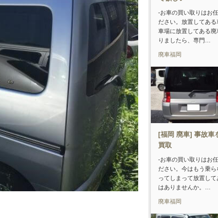
-お車の買い取りはお
ださい。放置してある
車場に放置してある廃
りましたら、専門…
廃車福岡
[福岡 廃車] 事故
買取
-お車の買い取りはお
ださい。今はもう乗ら
ってしまって放置して
はありませんか。…
廃車福岡