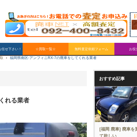
お任せ下さい！
☆買取一覧☆
無料査定依頼フォーム
お役
買取
福岡県南区-アンフィニRX-7の廃車をしてくれる業者
おすすめ記事
てくれる業者
[福岡 廃車] 廃車
て欲しい