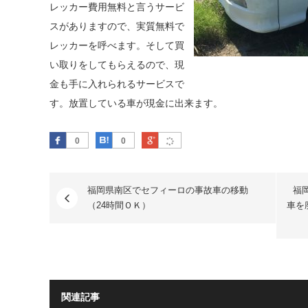
レッカー費用無料と言うサービ
スがありますので、実質無料で
レッカーを呼べます。そして買
い取りをしてもらえるので、現
金も手に入れられるサービスで
す。放置している車が現金に出来ます。
Facebook
はてなブックマーク
Google Plus
0
0
福岡県南区でセフィーロの事故車の移動
福
（24時間ＯＫ）
車を
関連記事