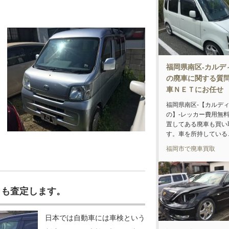
福岡県南区-カルデ
の廃車に関する質
車ＮＥＴにお任せ
福岡県南区-【カルデ
の】-レッカー費用無
置してある廃車も買い
す。車を所持している
福岡市で廃車買取
りも査定します。
日本では自動車には車検という