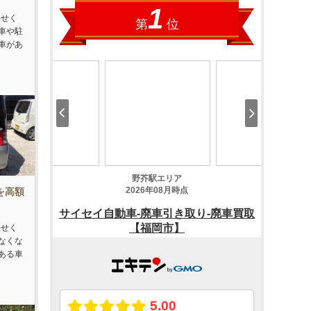
任せく
車や駐
車があ
車を高額
任せく
なくな
ある車