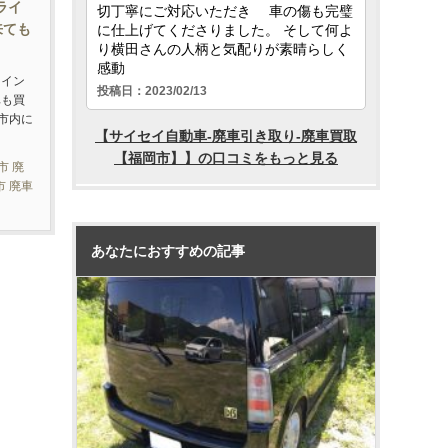
ライ
来ても
ライン
車も買
市内に
市 廃
市 廃車
あなたにおすすめの記事