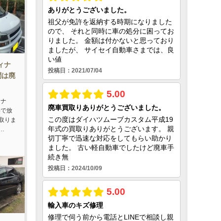
ィナ
問は廃
ィナ
料で放
取りま
…