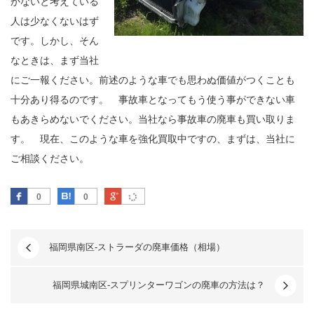
かないと考えている
人は少なくないはず
です。しかし、そん
なときは、まず当社
にご一報ください。前述のような車でも思わぬ価値がつくことも
十分あり得るのです。 事故車となってもう使う事ができない車
もあきらめないでください。当社なら事故車の廃車も買い取りま
す。 現在、このような車を強化買取中ですの、まずは、当社に
ご相談ください。
Facebook
はてなブックマーク
Google Plus
0
0
福岡県南区-ストラーダの廃車価格（相場）
福岡県城南区-スプリンターワゴンの廃車の方法は？