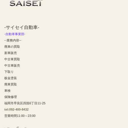
-サイセイ自動車-
-自動車事業部-
--業務内容--
廃車の買取
新車販売
中古車買取
中古車販売
下取り
板金塗装
廃車買取
車検
保険修理
福岡市早良区四箇6丁目11-25
tel:092-400-8432
営業時間11:00～23:00