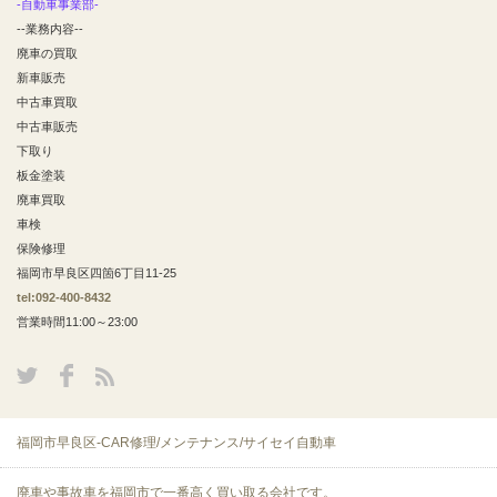
-自動車事業部-
--業務内容--
廃車の買取
新車販売
中古車買取
中古車販売
下取り
板金塗装
廃車買取
車検
保険修理
福岡市早良区四箇6丁目11-25
tel:092-400-8432
営業時間11:00～23:00
福岡市早良区-CAR修理/メンテナンス/サイセイ自動車
廃車や事故車を福岡市で一番高く買い取る会社です。