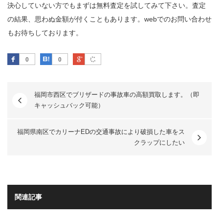
決心していない方でもまずは無料査定を試してみて下さい。査定
の結果、思わぬ金額が付くこともあります。webでのお問い合わせ
もお待ちしております。
Facebook
はてなブックマーク
Google Plus
0
0
福岡市西区でブリザードの事故車の高額買取します。（即
キャッシュバック可能）
福岡県南区でカリーナEDの交通事故により破損した車をス
クラップにしたい
関連記事