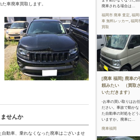
ます動かなくなった自
れた車廃車買取します。
廃車される場合は…
福岡市 廃車 査定
,
福岡
車 無料レッカー
,
福岡
買取
[廃車 福岡] 廃車
頼みたい （買取
いただきます）
-お車の買い取りはお
ださい。事故で動かな
た自動車の対処をどう
りませんか
いますか。廃車に…
廃車福岡
た自動車、乗れなくなった廃車はございませ