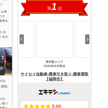
可）
-お車
ださ
動車を
市 廃
市 廃車
スの
は当社
。
の】-
い取り