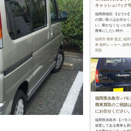
キャッシュバック
福岡県南区-【セラの】
の買い取りはお任せく
い。動かなくなった自
廃車にしたい時や、…
福岡市 廃車 査定
,
福岡
車 無料レッカー
,
福岡
買取
福岡県糸島市-バモ
廃車買取のご相談
にお任せください
福岡県糸島市-【バモス
放置してある廃車も買