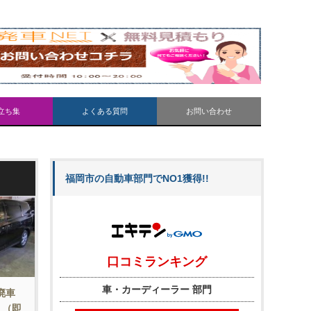
立ち集
よくある質問
お問い合わせ
福岡市の自動車部門でNO1獲得!!
廃車
。（即