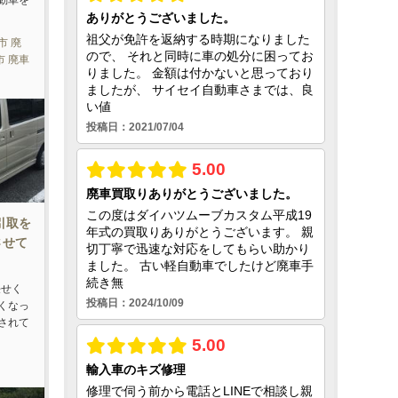
動車を
市 廃
市 廃車
の引取を
させて
任せく
くなっ
されて