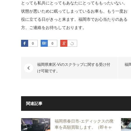
とっても私共にとってもあなたにとってももったいない。
状態が悪いために眠ってしまっているお車も、もう一度お
役に立てる日がきっと来ます。福岡市でお心当たりのある
方、ご連絡をお待ちしております。
Facebook
はてなブックマーク
Google Plus
0
0
福岡県東区-Viのスクラップに関する受け付
福
け可能です。
関連記事
福岡県春日市-エディックスの廃
車を高額買取します。（即キャ