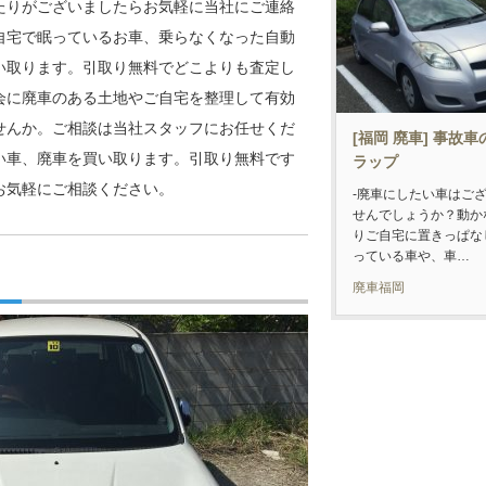
たりがございましたらお気軽に当社にご連絡
自宅で眠っているお車、乗らなくなった自動
い取ります。引取り無料でどこよりも査定し
会に廃車のある土地やご自宅を整理して有効
せんか。ご相談は当社スタッフにお任せくだ
[福岡 廃車] 事故
い車、廃車を買い取ります。引取り無料です
ラップ
お気軽にご相談ください。
-廃車にしたい車はご
せんでしょうか？動か
りご自宅に置きっぱな
っている車や、車…
廃車福岡