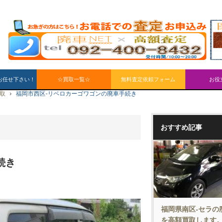
お任せ下さい！
☆買取一覧☆
無料査定依頼フォーム
お役
買取
福岡市西区-リベロカーゴワゴンの廃車手続き
おすすめ記事
続き
福岡県南区-セラの
を高額買取します