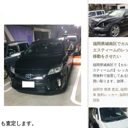
。
福岡県城南区でカ
エスティームのレ
移動をさせたい
福岡県城南区で【カル
スティームの】-レッ
用無料で放置してある
買い取ります。故障…
福岡市 廃車 査定
,
福岡
車 無料レッカー
,
福岡
買取
りも査定します。