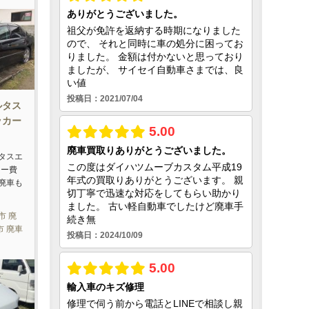
ルタス
ッカー
タスエ
カー費
廃車も
市 廃
市 廃車