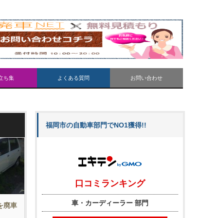
立ち集
よくある質問
お問い合わせ
福岡市の自動車部門でNO1獲得!!
車を廃車