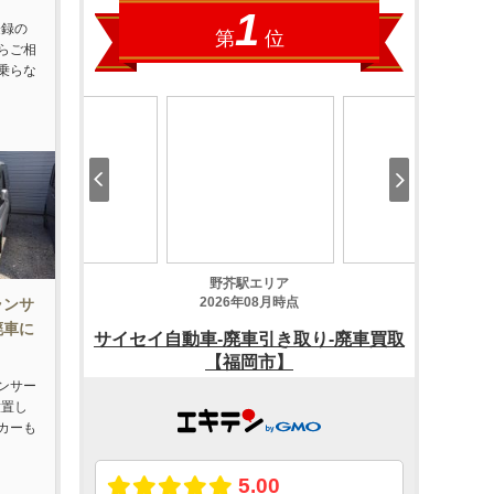
登録の
らご相
乗らな
ランサ
廃車に
ンサー
放置し
カーも