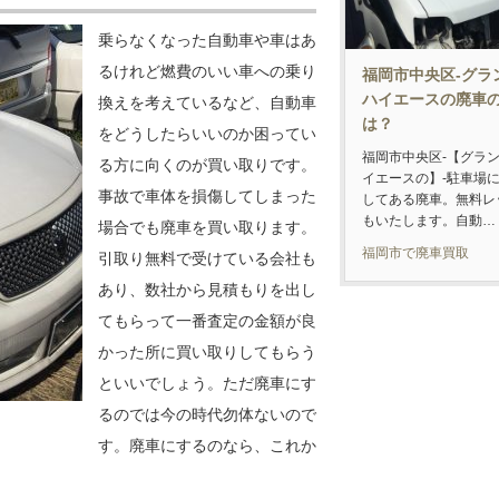
乗らなくなった自動車や車はあ
るけれど燃費のいい車への乗り
福岡市中央区-グラ
ハイエースの廃車
換えを考えているなど、自動車
は？
をどうしたらいいのか困ってい
福岡市中央区-【グラ
る方に向くのが買い取りです。
イエースの】-駐車場
事故で車体を損傷してしまった
してある廃車。無料レ
もいたします。自動…
場合でも廃車を買い取ります。
福岡市で廃車買取
引取り無料で受けている会社も
あり、数社から見積もりを出し
てもらって一番査定の金額が良
かった所に買い取りしてもらう
といいでしょう。ただ廃車にす
るのでは今の時代勿体ないので
す。廃車にするのなら、これか