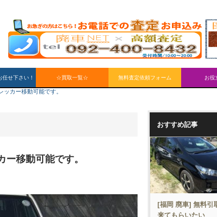
お任せ下さい！
☆買取一覧☆
無料査定依頼フォーム
お役
間レッカー移動可能です。
おすすめ記事
ッカー移動可能です。
[福岡 廃車] 無料
来てもらいたい