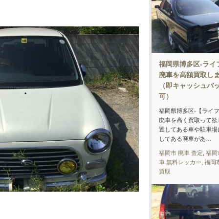
福岡県博多区-ライ
廃車を高額買取し
（即キャッシュバ
可）
福岡県博多区-【ライフ
廃車を高く買取って欲
置してある車や駐車場
してある廃車があ…
福岡市 廃車 査定
,
福岡
車 無料レッカー
,
福岡
買取