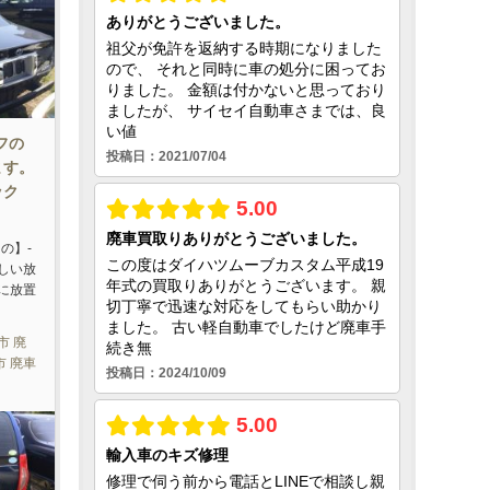
フの
ます。
ック
の】-
しい放
に放置
市 廃
市 廃車