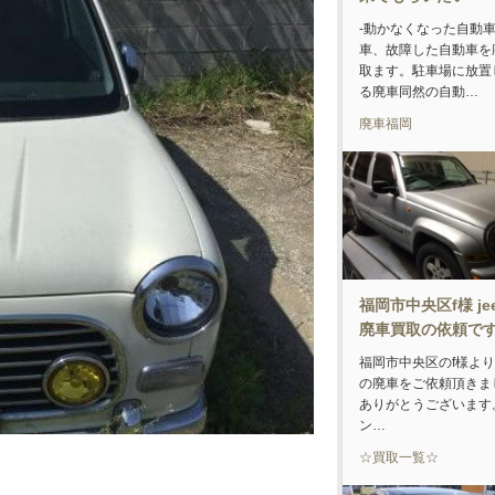
-動かなくなった自動
車、故障した自動車を
取ます。駐車場に放置
る廃車同然の自動…
廃車福岡
福岡市中央区f様 je
廃車買取の依頼で
福岡市中央区のf様よりJ
の廃車をご依頼頂きま
ありがとうございます
ン…
☆買取一覧☆