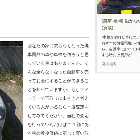
[廃車 福岡] 動かな
(買取)
-車検が切れた車につ
おすすめ情報環境への
あなたの家に乗らなくなった廃
ら、自動車においても
車同然の車や車検を切ろうと思
する時には費用が…
っている車はありませんか。そ
廃車福岡
んな乗らなくなった自動車を売
ってお金にすることができるこ
とを知っていますか。もしディ
ーラーで下取りに出そうと考え
ている人がいるなら一度査定を
してみてください。当社で査定
を行っていただけばご自宅にあ
る車の希少価値に応じて買い取