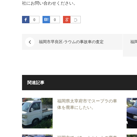
社にお問い合わせください。
Facebook
はてなブックマーク
Google Plus
0
0
福岡市早良区-ラウムの事故車の査定
福
関連記事
福岡県太宰府市でスープラの車
体を廃車にしたい。