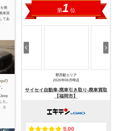
車を廃
廃車買
してあ
epの
す。
eep
した。
。エ