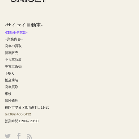
-サイセイ自動車-
-自動車事業部-
--業務内容--
廃車の買取
新車販売
中古車買取
中古車販売
下取り
板金塗装
廃車買取
車検
保険修理
福岡市早良区四箇6丁目11-25
tel:092-400-8432
営業時間11:00～23:00