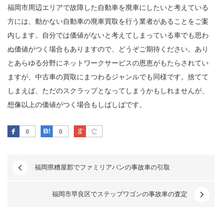
福岡市周辺エリアで故障した自動車を廃車にしたいと考えている
方には、動かない自動車の廃車買取を行う業者があることをご案
内します。自分では価値がないと考えてしまっている車でも思わ
ぬ価値がつく場合もありますので、どうぞご期待ください。あり
とあらゆる分野にネットワークサービスの恩恵がもたらされてい
ますが、中古車の買取にまつわるジャンルでも同様です。捨てて
しまえば、ただのスクラップとなってしまうかもしれませんが、
想像以上の価値がつく場合もしばしばです。
Facebook
はてなブックマーク
Google Plus
0
0
福岡県糟屋郡でファミリアバンの事故車の引取
福岡市早良区でステップワゴンの事故車の査定