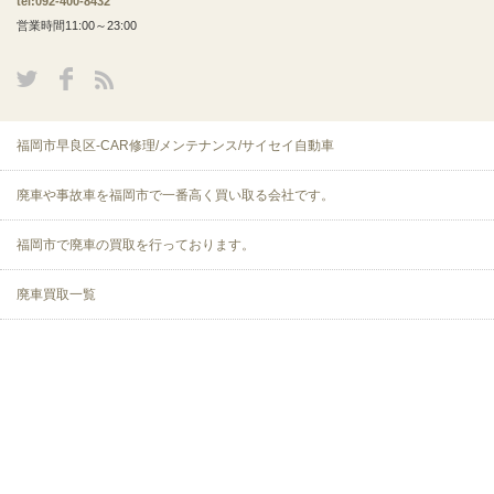
tel:092-400-8432
営業時間11:00～23:00
福岡市早良区-CAR修理/メンテナンス/サイセイ自動車
廃車や事故車を福岡市で一番高く買い取る会社です。
福岡市で廃車の買取を行っております。
廃車買取一覧
お客様の声
WEB予約
書類のダウンロード
よくある質問