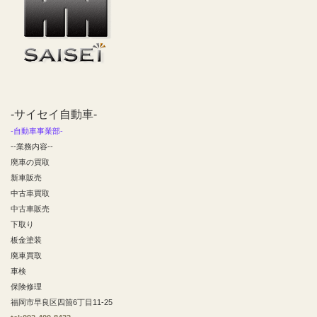
-サイセイ自動車-
-自動車事業部-
--業務内容--
廃車の買取
新車販売
中古車買取
中古車販売
下取り
板金塗装
廃車買取
車検
保険修理
福岡市早良区四箇6丁目11-25