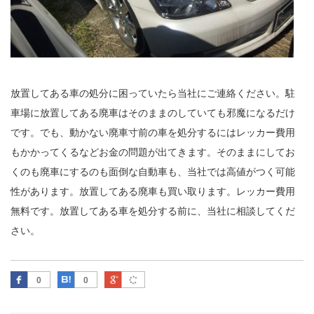
放置してある車の処分に困っていたら当社にご連絡ください。駐
車場に放置してある廃車はそのままのしていても邪魔になるだけ
です。でも、動かない廃車寸前の車を処分するにはレッカー費用
もかかってくるなどお金の問題が出てきます。そのままにしてお
くのも廃車にするのも面倒な自動車も、当社では高値がつく可能
性があります。放置してある廃車も買い取ります。レッカー費用
無料です。放置してある車を処分する前に、当社に相談してくだ
さい。
Facebook
はてなブックマーク
Google Plus
0
0