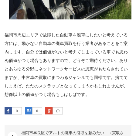
福岡市周辺エリアで故障した自動車を廃車にしたいと考えている
方には、動かない自動車の廃車買取を行う業者があることをご案
内します。自分では価値がないと考えてしまっている車でも思わ
ぬ価値がつく場合もありますので、どうぞご期待ください。あり
とあらゆる分野にネットワークサービスの恩恵がもたらされてい
ますが、中古車の買取にまつわるジャンルでも同様です。捨てて
しまえば、ただのスクラップとなってしまうかもしれませんが、
想像以上の価値がつく場合もしばしばです。
Facebook
はてなブックマーク
Google Plus
0
0
福岡市早良区でアルトの廃車の引取を頼みたい （買取さ