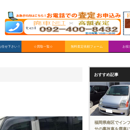
お任せ下さい！
☆買取一覧☆
無料査定依頼フォーム
お役
おすすめ記事
福岡県南区でイン
サの事故車を廃車