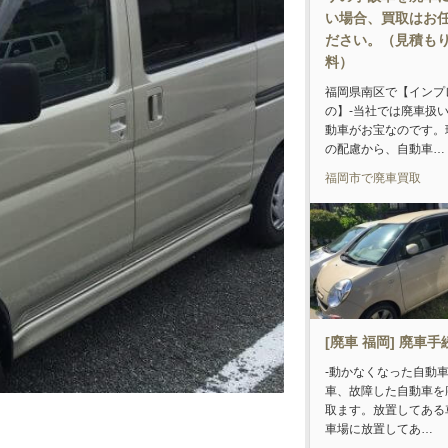
い場合、買取はお
ださい。（見積も
料）
福岡県南区で【インプ
の】-当社では廃車扱
動車がお宝なのです。
の配慮から、自動車…
福岡市で廃車買取
[廃車 福岡] 廃車手
-動かなくなった自動
車、故障した自動車を
取ます。放置してある
車場に放置してあ…