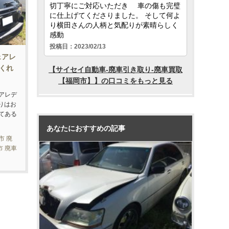
ェアレ
くれ
アレデ
りはお
てある
あなたにおすすめの記事
市 廃
市 廃車