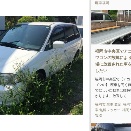
廃車福岡
福岡市中央区でア
ワゴンの故障によ
場に放置された車
したい
福岡市中央区で【アコ
ゴンの】-廃車を高く
て欲しい自動車は維持
かります。放置して…
福岡市 廃車 査定
,
福岡
車 無料レッカー
,
福岡
買取