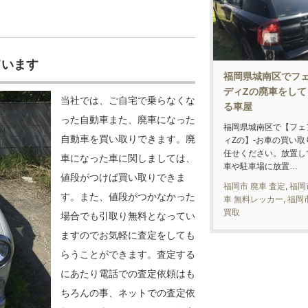
ています
福岡県城南区でフ
ディZの廃車をして
当社では、ご自宅で乗らなくな
る車屋
った自動車また、廃車になった
福岡県城南区で【フェ
自動車を買い取りできます。廃
ィZの】-お車の買い取
任せください。放置し
車になった車に関しましては、
車や駐車場に放置…
値段がつけば買い取りできま
福岡市 廃車 査定
,
福岡
す。また、値段がつかなかった
車 無料レッカー
,
福岡
買取
場合でも引取り無料となってい
ますのでお気軽に査定をしても
らうことができます。査定する
にあたり電話での査定依頼はも
ちろんの事、ネットでの査定依