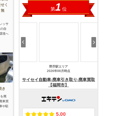
任せく
り無
レッサ
いの自
環境へ
続き
車を廃
廃車買
車や駐