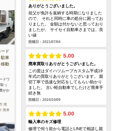
コード
り駐車
を移動
ードワ
買取っ
費がか
市 廃
市 廃車