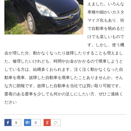
えました。いろんな
車種や細かいカスタ
マイズ化もあり、街
で自動車を眺めるだ
けでも楽しいもので
す。しかし、使う機
会が増した分、動かなくなったり故障したりすることも増えまし
た。修理したいけれども、時間やお金がかかるので廃車しようと
している方は、結構多くおられます。泣く泣く動かなくなった自
動車を廃車、故障した自動車を廃車したことありませんか。そん
な方に朗報です。故障した自動車を当社では買い取り可能です。
愛着のある愛車を少しでも何かの足しにしたい方、ぜひご連絡く
ださい
Facebook
はてなブックマーク
Google Plus
0
0