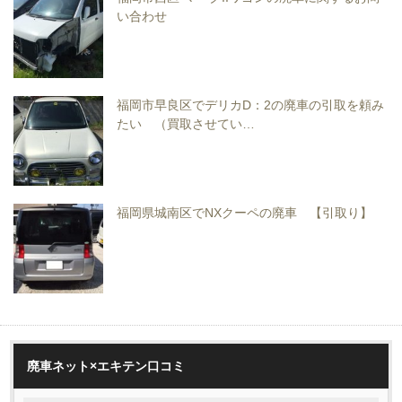
い合わせ
福岡市早良区でデリカD：2の廃車の引取を頼み
たい （買取させてい…
福岡県城南区でNXクーペの廃車 【引取り】
廃車ネット×エキテン口コミ