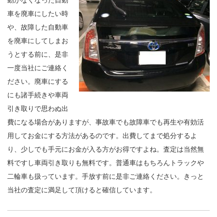
車を廃車にしたい時
や、故障した自動車
を廃車にしてしまお
うとする前に、是非
一度当社にご連絡く
ださい。廃車にする
にも諸手続きや車両
引き取りで思わぬ出
費になる場合がありますが、事故車でも故障車でも再生や有効活
用してお金にする方法があるのです。出費してまで処分するよ
り、少しでも手元にお金が入る方がお得ですよね。査定は当然無
料ですし車両引き取りも無料です。普通車はもちろんトラックや
二輪車も扱っています。手放す前に是非ご連絡ください。きっと
当社の査定に満足して頂けると確信しています。