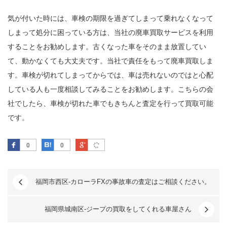
気が付いた時には、車検の期限を過ぎてしまって乗れなくなって
しまって処分に困っている方は、当社の廃車買取サービスを利用
することをお勧めします。古くなった車をそのまま放置してい
て、動かなくても大丈夫です。当社で責任をもって廃車買取しま
す。車検が切れてしまってからでは、車は売れないのではと心配
している人も一度相談してみることをお勧めします。こちらの会
社でしたら、車検が切れた車でもきちんと査定を行って買取可能
です。
Facebook
はてなブックマーク
Google Plus
0
0
福岡市西区-カローラFXの事故車の査定はご相談ください。
福岡県城南区-ジープの買取をしてくれる車屋さん