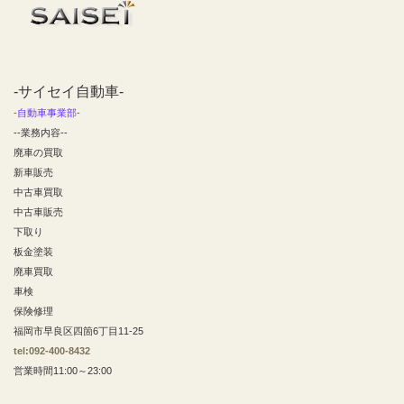
-サイセイ自動車-
-自動車事業部-
--業務内容--
廃車の買取
新車販売
中古車買取
中古車販売
下取り
板金塗装
廃車買取
車検
保険修理
福岡市早良区四箇6丁目11-25
tel:092-400-8432
営業時間11:00～23:00