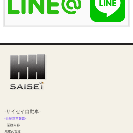
-サイセイ自動車-
-自動車事業部-
--業務内容--
廃車の買取