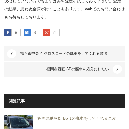
決心していない方でもまずは無料査定を試してみて下さい。査定
の結果、思わぬ金額が付くこともあります。webでのお問い合わせ
もお待ちしております。
Facebook
はてなブックマーク
Google Plus
0
0
福岡市中央区-クロスロードの廃車をしてくれる業者
福岡市西区-ADの廃車を処分にしたい
関連記事
福岡県糟屋郡-Be-1の廃車をしてくれる車屋