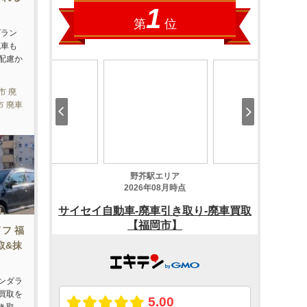
グラン
廃車も
配慮か
市 廃
市 廃車
フ 福
取&抹
ンダラ
買取を