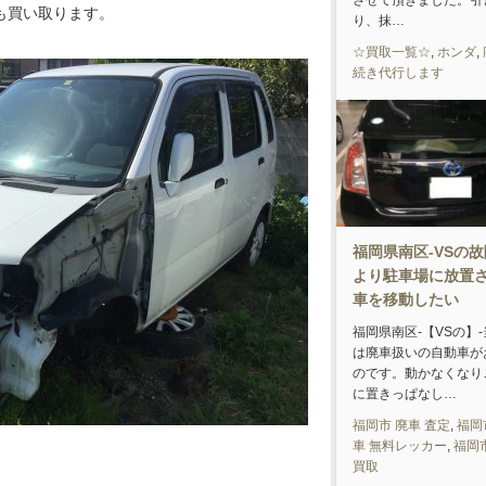
させて頂きました。引
も買い取ります。
り、抹…
☆買取一覧☆
,
ホンダ
,
続き代行します
福岡県南区-VSの
より駐車場に放置
車を移動したい
福岡県南区-【VSの】
は廃車扱いの自動車が
のです。動かなくなり
に置きっぱなし…
福岡市 廃車 査定
,
福岡
車 無料レッカー
,
福岡
買取