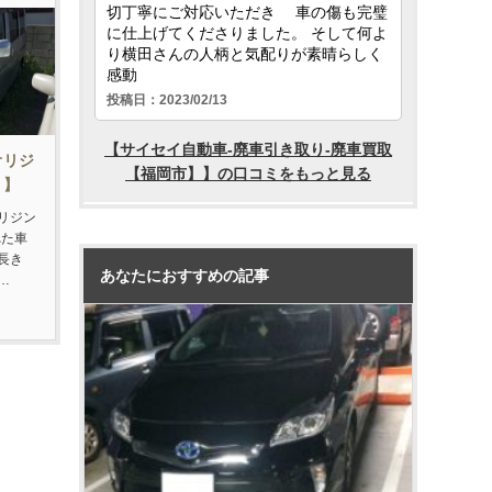
オリジ
取り】
リジン
れた車
長き
あなたにおすすめの記事
…