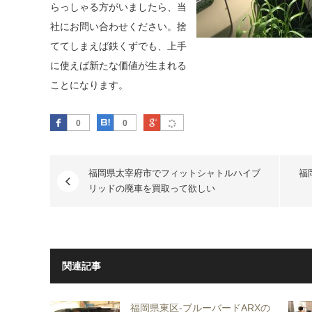
らっしゃる方がいましたら、当
社にお問い合わせください。捨
ててしまえば鉄くずでも、上手
に使えば新たな価値が生まれる
ことになります。
Facebook
はてなブックマーク
Google Plus
0
0
福岡県太宰府市でフィットシャトルハイブ
福
リッドの廃車を買取って欲しい
関連記事
福岡県東区-ブルーバードARXの