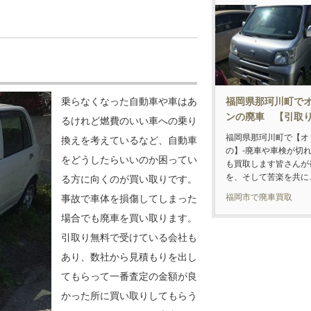
福岡県那珂川町で
乗らなくなった自動車や車はあ
ンの廃車 【引
るけれど燃費のいい車への乗り
福岡県那珂川町で【オ
換えを考えているなど、自動車
の】-廃車や車検が切
をどうしたらいいのか困ってい
も買取します皆さんが
を、そして苦楽を共に
る方に向くのが買い取りです。
福岡市で廃車買取
事故で車体を損傷してしまった
場合でも廃車を買い取ります。
引取り無料で受けている会社も
あり、数社から見積もりを出し
てもらって一番査定の金額が良
かった所に買い取りしてもらう