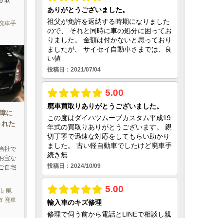
き取
廃車手
故障に
された
-当社で
お宝な
ご自宅
市 廃
市 廃車