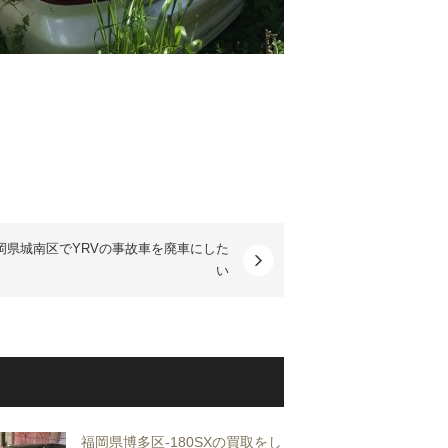
岡県城南区でYRVの事故車を廃車にした
い
福岡県博多区-180SXの買取をし