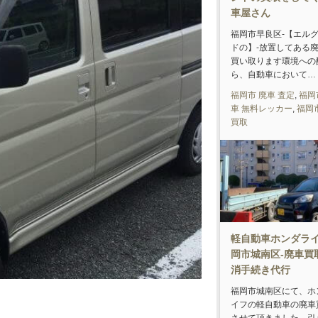
車屋さん
福岡市早良区-【エル
ドの】-放置してある
買い取ります環境への
ら、自動車において…
福岡市 廃車 査定
,
福岡
車 無料レッカー
,
福岡
買取
軽自動車ホンダライ
岡市城南区-廃車買
消手続き代行
福岡市城南区にて、ホ
イフの軽自動車の廃車