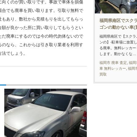
に向くのが買い取りです。事故で車体を損傷
場合でも廃車を買い取ります。引取り無料で
社もあり、数社から見積もりを出してもらっ
福岡県南区でスク
ゴンの動かない車(
金額が良かった所に買い取りしてもらうとい
ただ廃車にするのでは今の時代勿体ないので
福岡県南区で【スクラ
ンの】-駐車場に放置
るのなら、これからは引き取り業者を利用す
る廃車。無料レッカー
方法でしょう。
します。動かなくな…
福岡市 廃車 査定
,
福岡
車 無料レッカー
,
福岡
買取