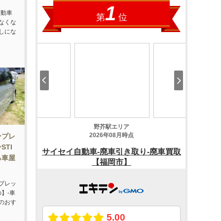
自動車
なくな
しにな
ンプレ
STI
る車屋
プレッ
の】-車
のおす