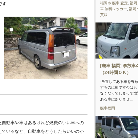
福岡市 廃車 査定
,
福岡
です
車 無料レッカー
,
福岡
買取
[廃車 福岡] 事故
（24時間ＯＫ）
-放置してある車を野
するのは損です今はも
なくなってしまって放
ある車はありませ…
廃車福岡
た自動車や車はあるけれど燃費のいい車への
えているなど、自動車をどうしたらいいのか