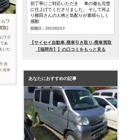
ラムワ
買取)
ムワゴ
してあ
もいた
市 廃
市 廃車
あなたにおすすめの記事