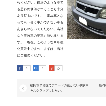
報ください。前述のような車で
も思わぬ価値がつくことも十分
あり得るのです。 事故車とな
ってもう使う事ができない車も
あきらめないでください。当社
なら事故車の廃車も買い取りま
す。 現在、このような車を強
化買取中ですの、まずは、当社
にご相談ください。
Facebook
はてなブックマーク
Google Plus
0
0
福岡市早良区でアコードの動かない事故車
福岡
をスクラップにしたい。