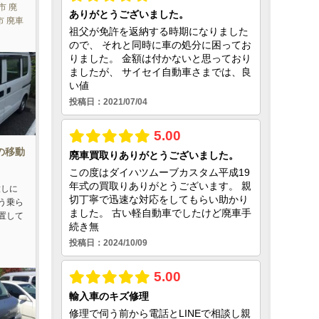
市 廃
市 廃車
車の移動
放しに
う乗ら
置して