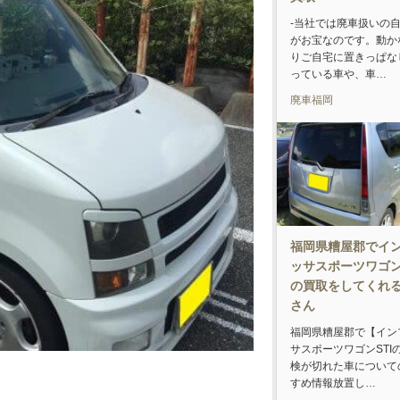
-当社では廃車扱いの
がお宝なのです。動か
りご自宅に置きっぱな
っている車や、車…
廃車福岡
福岡県糟屋郡でイ
ッサスポーツワゴン
の買取をしてくれ
さん
福岡県糟屋郡で【イン
サスポーツワゴンSTI
検が切れた車について
すめ情報放置し…