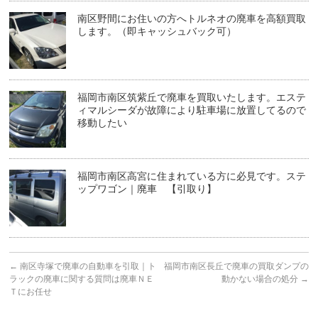
南区野間にお住いの方へトルネオの廃車を高額買取
します。（即キャッシュバック可）
福岡市南区筑紫丘で廃車を買取いたします。エステ
ィマルシーダが故障により駐車場に放置してるので
移動したい
福岡市南区高宮に住まれている方に必見です。ステ
ップワゴン｜廃車 【引取り】
←
南区寺塚で廃車の自動車を引取｜ト
福岡市南区長丘で廃車の買取ダンプの
ラックの廃車に関する質問は廃車ＮＥ
動かない場合の処分
→
Ｔにお任せ