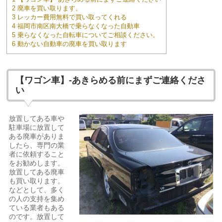
2 廃車を買い取ります。
3 レッカー費用無料で買い取ってくれる
4 福岡市南区南大橋で乗らなくなった自動車
5 乗らなくなった自転車についてご相談ください。
6 動かない自動車の廃車を買い取ります
【ワゴン車】-あきらめる前にまずご連絡くださ
い
放置してある車や
駐車場に放置して
ある廃車がありま
したら、専門の業
者に依頼すること
をお勧めします。
放置してある廃車
も買い取ります。
などとして、多く
の人の支持を集め
ている業者もある
のです。放置して