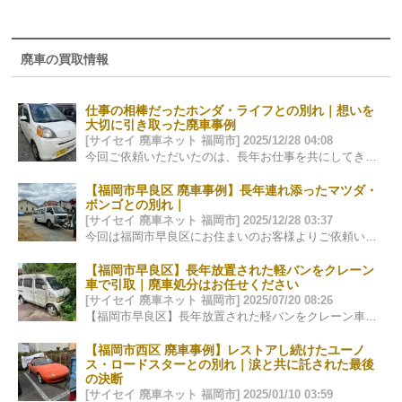
廃車の買取情報
仕事の相棒だったホンダ・ライフとの別れ｜想いを
大切に引き取った廃車事例
[サイセイ 廃車ネット 福岡市] 2025/12/28 04:08
今回ご依頼いただいたのは、長年お仕事を共にしてきた ホンダ・ライフの廃車のご相談でした。 軽自動車という枠を超え、 この一台は、…
【福岡市早良区 廃車事例】長年連れ添ったマツダ・
ボンゴとの別れ｜
[サイセイ 廃車ネット 福岡市] 2025/12/28 03:37
今回は福岡市早良区にお住まいのお客様よりご依頼いただいた、 マツダ・ボンゴの廃車事例をご紹介します。 廃車と聞くと「処分」「手続き…
【福岡市早良区】長年放置された軽バンをクレーン
車で引取｜廃車処分はお任せください
[サイセイ 廃車ネット 福岡市] 2025/07/20 08:26
【福岡市早良区】長年放置された軽バンをクレーン車で引取対応しました 先日、福岡市早良区にて、長い間ご自宅の片隅に静かに眠っていた軽バンの…
【福岡市西区 廃車事例】レストアし続けたユーノ
ス・ロードスターとの別れ｜涙と共に託された最後
の決断
[サイセイ 廃車ネット 福岡市] 2025/01/10 03:59