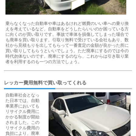
乗らなくなった自動車や車はあるけれど燃費のいい車への乗り換
えを考えているなど、自動車をどうしたらいいのか困っている方
に向くのが買い取りです。事故で車体を損傷してしまった場合で
も廃車を買い取ります。引取り無料で受けている会社もあり、数
社から見積もりを出してもらって一番査定の金額が良かった所に
買い取りしてもらうといいでしょう。ただ廃車にするのでは今の
時代勿体ないのです。廃車にするのなら、これからは引き取り業
者を利用するのも一つの方法でしょう。
レッカー費用無料で買い取ってくれる
自動車社会となっ
た日本では、自動
車業界においても
リサイクル費用に
かかる制度が開始
されました。この
リサイクル費用の
負担により、廃車