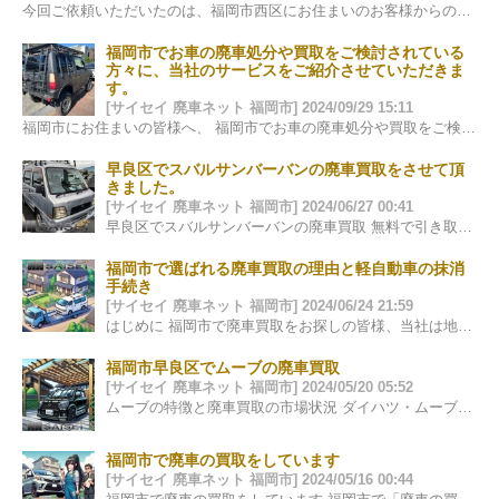
今回ご依頼いただいたのは、福岡市西区にお住まいのお客様からの廃車のご相談でした。 車種は、今もなお多くのファンに愛され続けているユーノス・ロ…
福岡市でお車の廃車処分や買取をご検討されている
方々に、当社のサービスをご紹介させていただきま
す。
[サイセイ 廃車ネット 福岡市] 2024/09/29 15:11
福岡市にお住まいの皆様へ、 福岡市でお車の廃車処分や買取をご検討されている方々に、当社のサービスをご紹介させていただきます。自動車は日々の生活に欠…
早良区でスバルサンバーバンの廃車買取をさせて頂
きました。
[サイセイ 廃車ネット 福岡市] 2024/06/27 00:41
早良区でスバルサンバーバンの廃車買取 無料で引き取りと抹消手続きを実施 この度、早良区でスバルサンバーバンの廃車買取を実施させていただきました…
福岡市で選ばれる廃車買取の理由と軽自動車の抹消
手続き
[サイセイ 廃車ネット 福岡市] 2024/06/24 21:59
はじめに 福岡市で廃車買取をお探しの皆様、当社は地元福岡を基点に信頼と実績を積み重ねて参りました。多くのお客様に支持される理由は、透明性の高い…
福岡市早良区でムーブの廃車買取
[サイセイ 廃車ネット 福岡市] 2024/05/20 05:52
ムーブの特徴と廃車買取の市場状況 ダイハツ・ムーブは、そのコンパクトなサイズと経済性で多くのドライバーに愛されてきました。福岡市…
福岡市で廃車の買取をしています
[サイセイ 廃車ネット 福岡市] 2024/05/16 00:44