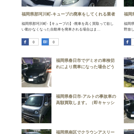
福岡県那珂川町-キューブの廃車をしてくれる業者
福岡
福岡県那珂川町-【キューブの】-廃車を高く買取って欲し
福岡
い動かなくなった自動車を廃車される場合はま…
野放
Facebook
はてなブックマーク
0
0
福岡県春日市でデミオの車検切
れにより廃車になった場合どう
すればいい？
福岡県春日市-アルトの事故車の
高額買取します。（即キャッシ
ュバック可能）
福岡県南区でクラウンアスリー