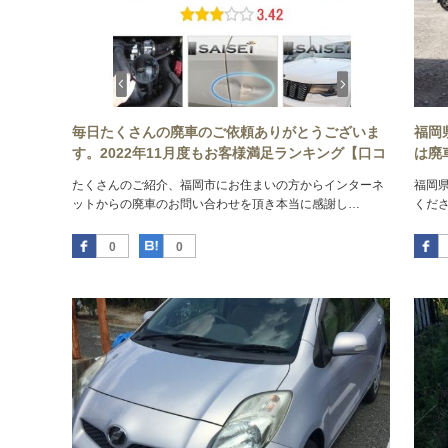
毎日たくさんの廃車のご依頼ありがとうございま
福岡
す。2022年11月度もお客様満足ランキング【口コ
は廃
ミサイト-エキテン様により】福岡市自動車部門で
たくさんのご紹介、福岡市にお住まいの方からインターネ
福岡
【1位】を表彰する事となりました!!
ットからの廃車のお問い合わせを頂き本当に感謝し…
くだ
Facebook
はてなブックマーク
0
0