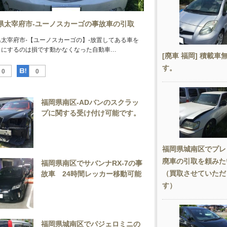
県太宰府市-ユーノスカーゴの事故車の引取
県太宰府市-【ユーノスカーゴの】-放置してある車を
しにするのは損です動かなくなった自動車…
[廃車 福岡] 積載車
す。
Facebook
はてなブックマーク
0
0
福岡県南区-ADバンのスクラッ
プに関する受け付け可能です。
福岡県城南区でプレ
廃車の引取を頼み
福岡県南区でサバンナRX-7の事
（買取させていただ
故車 24時間レッカー移動可能
です。
す）
福岡県城南区でパジェロミニの