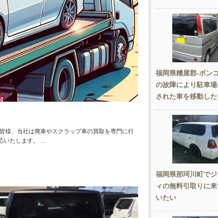
福岡県糟屋郡-ボン
の故障により駐車場
された車を移動した
の皆様、当社は廃車やスクラップ車の買取を専門に行
応いたします。 …
福岡県那珂川町でジ
ィの無料引取りに来
いたい