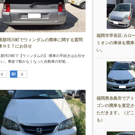
福岡市早良区-カロ
県那珂川町でウィンダムの廃車に関する質問
ミオンの車体を廃車
車ＮＥＴにお任せ
い。
県那珂川町で【ウィンダムの】-廃車の手続きはお任せ
さい。事故で動かなくなった自動車の対処…
Facebook
はてなブックマーク
0
0
福岡県糸島市でアト
ゴンの廃車を査定さ
ただきます。（どこ
も）