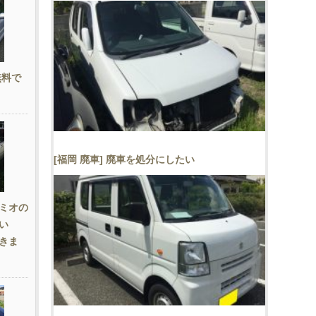
無料で
[福岡 廃車] 廃車を処分にしたい
ミオの
たい
きま