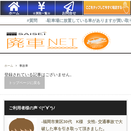
ホーム
お問合せ
☆買取一覧☆
#質問 -駐車場に放置している車がありますが買い取り可
ホーム
事故車
登録されている記事はございません。
トップページに戻る
ご利用者様の声ヾ(*´∀`*)ﾉ
-福岡市東区30代 K様 女性- 交通事故で大
破した車を引き取って頂きました。