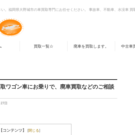
さい。福岡県大野城市の車買取専門にお任せください。 事故車、不動車、水没車 買
ム
買取一覧☆
廃車を買取します。
中古車
買取ワゴン車にお乗りで、廃車買取などのご相談
月27日
【コンテンツ】
[
閉じる
]