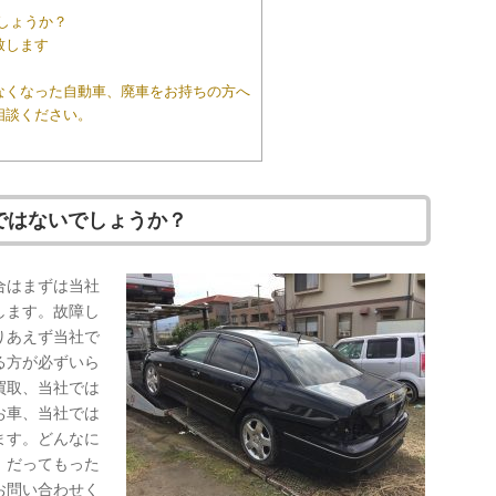
でしょうか？
致します
なくなった自動車、廃車をお持ちの方へ
相談ください。
ではないでしょうか？
合はまずは当社
します。故障し
りあえず当社で
る方が必ずいら
買取、当社では
お車、当社では
ます。どんなに
。だってもった
お問い合わせく