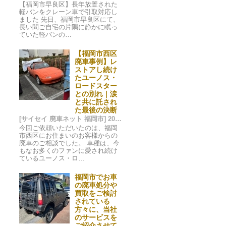
【福岡市早良区】長年放置された
軽バンをクレーン車で引取対応し
ました 先日、福岡市早良区にて、
長い間ご自宅の片隅に静かに眠っ
ていた軽バンの…
【福岡市西区
廃車事例】レ
ストアし続け
たユーノス・
ロードスター
との別れ｜涙
と共に託され
た最後の決断
[サイセイ 廃車ネット 福岡市] 2025/01/10 03:59
今回ご依頼いただいたのは、福岡
市西区にお住まいのお客様からの
廃車のご相談でした。 車種は、今
もなお多くのファンに愛され続け
ているユーノス・ロ…
福岡市でお車
の廃車処分や
買取をご検討
されている
方々に、当社
のサービスを
ご紹介させて