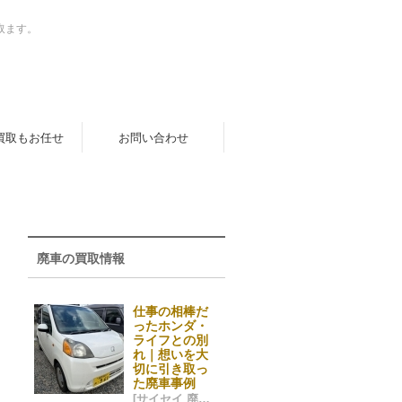
取ます。
買取もお任せ
お問い合わせ
廃車の買取情報
仕事の相棒だ
ったホンダ・
ライフとの別
れ｜想いを大
切に引き取っ
た廃車事例
[サイセイ 廃車ネット 福岡市] 2025/12/28 04:08