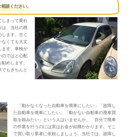
ご相談ください。
てしまって乗れ
方は、当社の廃
めします。古く
かなくても大丈
します。車検が
いのではと心配
お勧めします。
車でもきちんと
「動かなくなった自動車を廃車にしたい」「故障し
た自動車を廃車にしたい」「動かない自動車の廃車買
取を頼みたい」という人はいませんか。 自分で廃車
の作業を行うのには実はお金が結構かかります。そこ
で買い取り業者に依頼しましょう。当社では、故障し