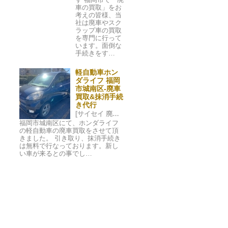
車の買取」をお
考えの皆様、当
社は廃車やスク
ラップ車の買取
を専門に行って
います。面倒な
手続きをす…
軽自動車ホン
ダライフ 福岡
市城南区-廃車
買取&抹消手続
き代行
[サイセイ 廃車ネット 福岡市] 2023/11/07 02:01
福岡市城南区にて、ホンダライフ
の軽自動車の廃車買取をさせて頂
きました。 引き取り、抹消手続き
は無料で行なっております。新し
い車が来るとの事でし…