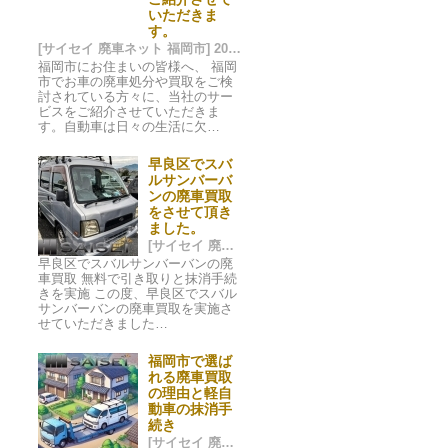
いただきま
す。
[サイセイ 廃車ネット 福岡市] 2024/09/29 15:11
福岡市にお住まいの皆様へ、 福岡
市でお車の廃車処分や買取をご検
討されている方々に、当社のサー
ビスをご紹介させていただきま
す。自動車は日々の生活に欠…
早良区でスバ
ルサンバーバ
ンの廃車買取
をさせて頂き
ました。
[サイセイ 廃車ネット 福岡市] 2024/06/27 00:41
早良区でスバルサンバーバンの廃
車買取 無料で引き取りと抹消手続
きを実施 この度、早良区でスバル
サンバーバンの廃車買取を実施さ
せていただきました…
福岡市で選ば
れる廃車買取
の理由と軽自
動車の抹消手
続き
[サイセイ 廃車ネット 福岡市] 2024/06/24 21:59