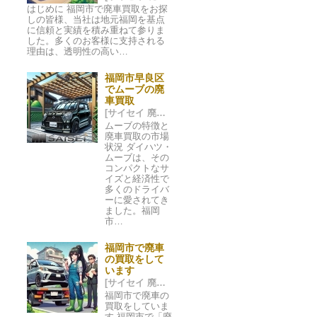
はじめに 福岡市で廃車買取をお探
しの皆様、当社は地元福岡を基点
に信頼と実績を積み重ねて参りま
した。多くのお客様に支持される
理由は、透明性の高い…
福岡市早良区
でムーブの廃
車買取
[サイセイ 廃車ネット 福岡市] 2024/05/20 05:52
ムーブの特徴と
廃車買取の市場
状況 ダイハツ・
ムーブは、その
コンパクトなサ
イズと経済性で
多くのドライバ
ーに愛されてき
ました。福岡
市…
福岡市で廃車
の買取をして
います
[サイセイ 廃車ネット 福岡市] 2024/05/16 00:44
福岡市で廃車の
買取をしていま
す 福岡市で「廃