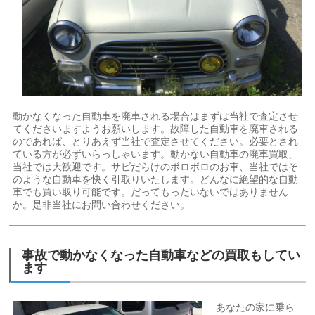
動かなくなった自動車を廃車される場合はまずは当社で査定させ
てくださいますようお願いします。故障した自動車を廃車される
のであれば、とりあえず当社で査定させてください。必要とされ
ている方が必ずいらっしゃいます。動かない自動車の廃車買取、
当社では大歓迎です。サビだらけのボロボロのお車、当社ではそ
のような自動車を快く引取りいたします。どんなに絶望的な自動
車でも買い取り可能です。だってもったいないではありません
か。是非当社にお問い合わせください。
事故で動かなくなった自動車などの買取もしてい
ます
あなたの家に乗ら