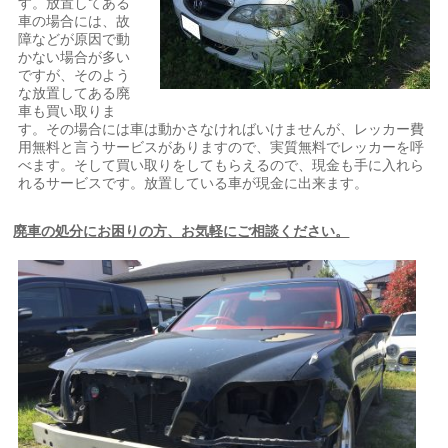
す。放置してある
車の場合には、故
障などが原因で動
かない場合が多い
ですが、そのよう
な放置してある廃
車も買い取りま
す。その場合には車は動かさなければいけませんが、レッカー費
用無料と言うサービスがありますので、実質無料でレッカーを呼
べます。そして買い取りをしてもらえるので、現金も手に入れら
れるサービスです。放置している車が現金に出来ます。
廃車の処分にお困りの方、お気軽にご相談ください。