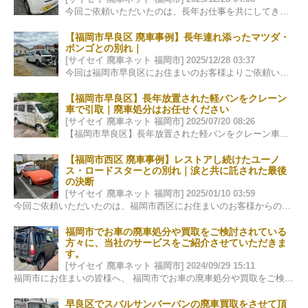
今回ご依頼いただいたのは、長年お仕事を共にしてきた ホンダ・ライフの廃車のご相談でした。 軽自動車という枠を超え、 この一台は、…
【福岡市早良区 廃車事例】長年連れ添ったマツダ・
ボンゴとの別れ｜
[サイセイ 廃車ネット 福岡市] 2025/12/28 03:37
今回は福岡市早良区にお住まいのお客様よりご依頼いただいた、 マツダ・ボンゴの廃車事例をご紹介します。 廃車と聞くと「処分」「手続き…
【福岡市早良区】長年放置された軽バンをクレーン
車で引取｜廃車処分はお任せください
[サイセイ 廃車ネット 福岡市] 2025/07/20 08:26
【福岡市早良区】長年放置された軽バンをクレーン車で引取対応しました 先日、福岡市早良区にて、長い間ご自宅の片隅に静かに眠っていた軽バンの…
【福岡市西区 廃車事例】レストアし続けたユーノ
ス・ロードスターとの別れ｜涙と共に託された最後
の決断
[サイセイ 廃車ネット 福岡市] 2025/01/10 03:59
今回ご依頼いただいたのは、福岡市西区にお住まいのお客様からの廃車のご相談でした。 車種は、今もなお多くのファンに愛され続けているユーノス・ロ…
福岡市でお車の廃車処分や買取をご検討されている
方々に、当社のサービスをご紹介させていただきま
す。
[サイセイ 廃車ネット 福岡市] 2024/09/29 15:11
福岡市にお住まいの皆様へ、 福岡市でお車の廃車処分や買取をご検討されている方々に、当社のサービスをご紹介させていただきます。自動車は日々の生活に欠…
早良区でスバルサンバーバンの廃車買取をさせて頂