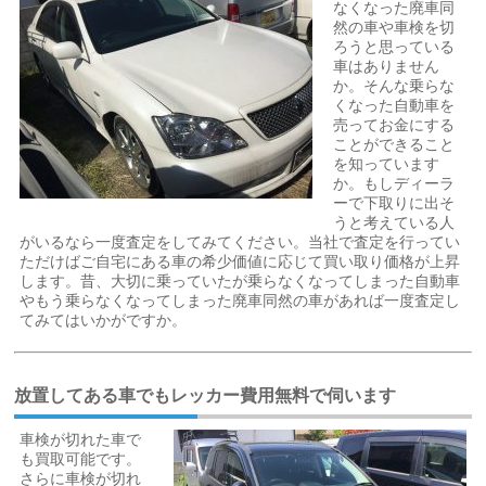
なくなった廃車同
然の車や車検を切
ろうと思っている
車はありません
か。そんな乗らな
くなった自動車を
売ってお金にする
ことができること
を知っています
か。もしディーラ
ーで下取りに出そ
うと考えている人
がいるなら一度査定をしてみてください。当社で査定を行ってい
ただけばご自宅にある車の希少価値に応じて買い取り価格が上昇
します。昔、大切に乗っていたが乗らなくなってしまった自動車
やもう乗らなくなってしまった廃車同然の車があれば一度査定し
てみてはいかがですか。
放置してある車でもレッカー費用無料で伺います
車検が切れた車で
も買取可能です。
さらに車検が切れ