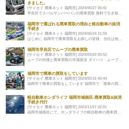
きました。
[サイセイ 廃車ネット 福岡市] 2024/06/27 00:41
早良区でスバルサンバーバンの廃車買取 無料で引き取りと抹消手続きを実施 この度、早良区でスバルサンバーバンの廃車買取を実施させていただきました…
福岡市で選ばれる廃車買取の理由と軽自動車の抹消
手続き
[サイセイ 廃車ネット 福岡市] 2024/06/24 21:59
はじめに 福岡市で廃車買取をお探しの皆様、当社は地元福岡を基点に信頼と実績を積み重ねて参りました。多くのお客様に支持される理由は、透明性の高い…
福岡市早良区でムーブの廃車買取
[サイセイ 廃車ネット 福岡市] 2024/05/20 05:52
ムーブの特徴と廃車買取の市場状況 ダイハツ・ムーブは、そのコンパクトなサイズと経済性で多くのドライバーに愛されてきました。福岡市…
福岡市で廃車の買取をしています
[サイセイ 廃車ネット 福岡市] 2024/05/16 00:44
福岡市で廃車の買取をしています 福岡市で「廃車の買取」をお考えの皆様、当社は廃車やスクラップ車の買取を専門に行っています。面倒な手続きをす…
軽自動車ホンダライフ 福岡市城南区-廃車買取&抹消
手続き代行
[サイセイ 廃車ネット 福岡市] 2023/11/07 02:01
福岡市城南区にて、ホンダライフの軽自動車の廃車買取をさせて頂きました。 引き取り、抹消手続きは無料で行なっております。新しい車が来るとの事でし…