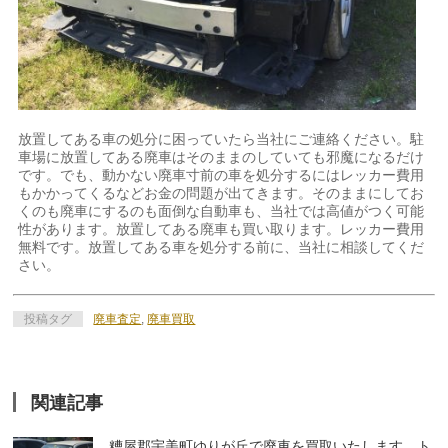
放置してある車の処分に困っていたら当社にご連絡ください。駐
車場に放置してある廃車はそのままのしていても邪魔になるだけ
です。でも、動かない廃車寸前の車を処分するにはレッカー費用
もかかってくるなどお金の問題が出てきます。そのままにしてお
くのも廃車にするのも面倒な自動車も、当社では高値がつく可能
性があります。放置してある廃車も買い取ります。レッカー費用
無料です。放置してある車を処分する前に、当社に相談してくだ
さい。
投稿タグ
廃車査定
,
廃車買取
関連記事
糟屋郡宇美町ゆりが丘で廃車を買取いたします。ト