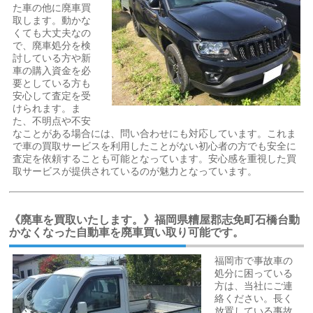
た車の他に廃車買
取します。動かな
くても大丈夫なの
で、廃車処分を検
討している方や新
車の購入資金を必
要としている方も
安心して査定を受
けられます。ま
た、不明点や不安
なことがある場合には、問い合わせにも対応しています。これま
で車の買取サービスを利用したことがない初心者の方でも安全に
査定を依頼することも可能となっています。安心感を重視した買
取サービスが提供されているのが魅力となっています。
《廃車を買取いたします。》福岡県糟屋郡志免町石橋台動
かなくなった自動車を廃車買い取り可能です。
福岡市で事故車の
処分に困っている
方は、当社にご連
絡ください。長く
放置している事故