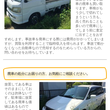
車の廃車も買い取
ります。車検がも
う少しで切れてし
まうという方も、
高く売れることも
多いので廃車にし
てしまう前に査定
に出すことをおす
すめします。事故車を廃車にする際には費用がかかってしまいま
すが、買取を利用することで臨時収入を得られます。事故で動か
なくなった自動車なので売却するのをためらっている方からの、
問い合わせをお待ちしています。
廃車の処分にお困りの方、お気軽にご相談ください。
放置してある車は
そのままにしてお
くのは勿体ないで
す。駐車場に放置
してある廃車も価
値はあるもので