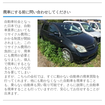
廃車にする前に問い合わせしてください
自動車社会となっ
た日本では、自動
車業界においても
リサイクル費用に
かかる制度が開始
されました。この
リサイクル費用の
負担により、廃車
にも費用が必要と
なりました。個人
で廃車にするとな
るといろいろな労
力を要してしまい
ますが、こちらの会社では、すぐに動かない自動車の廃車買取を
行ってくれます。他にも動かなくなった自動車を廃車すること
も、乗らない自動車も買い取り可能です。さらに故障した自動車
を廃車することも行っていますので、安心してお任せすることが
出来ます。