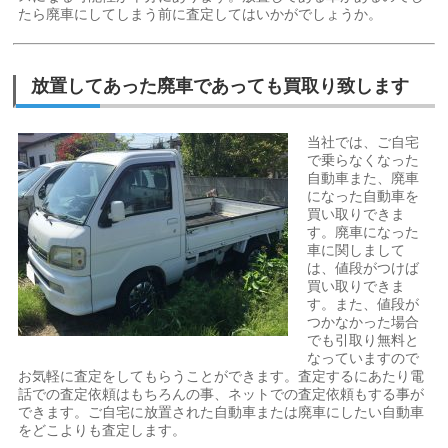
たら廃車にしてしまう前に査定してはいかがでしょうか。
放置してあった廃車であっても買取り致します
当社では、ご自宅
で乗らなくなった
自動車また、廃車
になった自動車を
買い取りできま
す。廃車になった
車に関しまして
は、値段がつけば
買い取りできま
す。また、値段が
つかなかった場合
でも引取り無料と
なっていますので
お気軽に査定をしてもらうことができます。査定するにあたり電
話での査定依頼はもちろんの事、ネットでの査定依頼もする事が
できます。ご自宅に放置された自動車または廃車にしたい自動車
をどこよりも査定します。