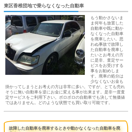
東区香椎団地で乗らなくなった自動車
もう動かさないま
ま何年も放置した
自動車や既に動か
なくなった自動車
を廃車したい。思
わぬ事故で故障し
た自動車を廃車し
たいとお考えの方
に是非、査定サー
ビスをお受けする
事をお勧めしま
す。廃車の処分は
少なくないお金も
掛かってしまうとお考えの方は非常に多い。ですが、とても売れ
そうに無い自動車を逆にお金に変える事が出来ます。是非一度査
定サービスをご利用下さい。ボロボロの自動車でも決して無価値
ではありません。どのような状態でも買い取り可能です。
故障した自動車を廃車するときや動かなくなった自動車を廃