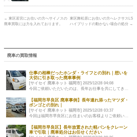
←
東区若宮にお住いの方へサイノスの
東区舞松原にお住いの方へレクサスLS
廃車買取には力を入れております。
ハイブリッドの動かない場合の処分
→
廃車の買取情報
仕事の相棒だったホンダ・ライフとの別れ｜想いを
大切に引き取った廃車事例
[サイセイ 廃車ネット 福岡市] 2025/12/28 04:08
今回ご依頼いただいたのは、長年お仕事を共にしてきた ホンダ・ライフの廃車のご相談でした。 軽自動車という枠を超え、 この一台は、…
【福岡市早良区 廃車事例】長年連れ添ったマツダ・
ボンゴとの別れ｜
[サイセイ 廃車ネット 福岡市] 2025/12/28 03:37
今回は福岡市早良区にお住まいのお客様よりご依頼いただいた、 マツダ・ボンゴの廃車事例をご紹介します。 廃車と聞くと「処分」「手続き…
【福岡市早良区】長年放置された軽バンをクレーン
車で引取｜廃車処分はお任せください