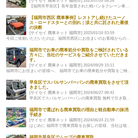
[サイセイ 廃車ネット 福岡市] 2025/07/20 08:26
【福岡市早良区】長年放置された軽バンをクレーン車で引取対応しました 先日、福岡市早良区にて、長い間ご自宅の片隅に静かに眠っていた軽バンの…
【福岡市西区 廃車事例】レストアし続けたユーノ
ス・ロードスターとの別れ｜涙と共に託された最後
の決断
[サイセイ 廃車ネット 福岡市] 2025/01/10 03:59
今回ご依頼いただいたのは、福岡市西区にお住まいのお客様からの廃車のご相談でした。 車種は、今もなお多くのファンに愛され続けているユーノス・ロ…
福岡市でお車の廃車処分や買取をご検討されている
方々に、当社のサービスをご紹介させていただきま
す。
[サイセイ 廃車ネット 福岡市] 2024/09/29 15:11
福岡市にお住まいの皆様へ、 福岡市でお車の廃車処分や買取をご検討されている方々に、当社のサービスをご紹介させていただきます。自動車は日々の生活に欠…
早良区でスバルサンバーバンの廃車買取をさせて頂
きました。
[サイセイ 廃車ネット 福岡市] 2024/06/27 00:41
早良区でスバルサンバーバンの廃車買取 無料で引き取りと抹消手続きを実施 この度、早良区でスバルサンバーバンの廃車買取を実施させていただきました…
福岡市で選ばれる廃車買取の理由と軽自動車の抹消
手続き
[サイセイ 廃車ネット 福岡市] 2024/06/24 21:59
はじめに 福岡市で廃車買取をお探しの皆様、当社は地元福岡を基点に信頼と実績を積み重ねて参りました。多くのお客様に支持される理由は、透明性の高い…
福岡市早良区でムーブの廃車買取