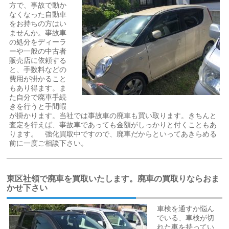
方で、事故で動か
なくなった自動車
をお持ちの方はい
ませんか。事故車
の処分をディーラ
ーや一般の中古者
販売店に依頼する
と、手数料などの
費用が掛かること
もあり得ます。ま
た自分で廃車手続
きを行うと手間暇
が掛かります。当社では事故車の廃車も買い取ります。きちんと
査定を行えば、事故車であっても金額がしっかりと付くこともあ
ります。 強化買取中ですので、廃車だからといってあきらめる
前に一度ご相談下さい。
東区社領で廃車を買取いたします。廃車の買取りならおま
かせ下さい
車検を通すか悩ん
でいる、車検が切
れた車を持ってい