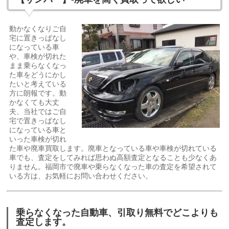
動かなくなりご自
宅に置きっぱなし
になっている車
や、車検が切れた
まま乗らなくなっ
た車をどうにかし
たいと考えている
方に朗報です。動
かなくても大丈
夫、当社ではご自
宅で置きっぱなし
になっている車と
いった車検が切れ
た車や廃車買取します。廃車となっている車や車検が切れている
車でも、査定をしてみれば思わぬ高額査定となることも少なくあ
りません。福岡市で廃車や乗らなくなった車の査定を希望されて
いる方は、お気軽にお問い合わせください。
乗らなくなった自動車、引取り無料でどこよりも
査定します。