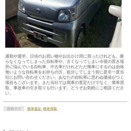
通勤や通学、日頃のお買い物やお出かけ用に買ったけれども、乗
らなくなってしまった自転車や、古くなってしまい今後の置き場
所に悩んでいる自転車、中古車だけれどただ廃車にするのは勿体
無いような自転車をお持ちの方、処分してしまう前に是非一度当
社にお問い合わせください。あなたの自転車に思わぬ価値がつく
場合もございます。また当社では廃車の査定だけでなく、廃車買
取、事故車の引き取りも行います。どうぞお気軽にご相談くださ
い。
投稿タグ
廃車査定
,
廃車買取