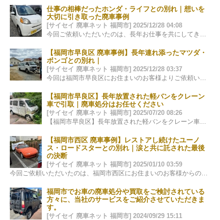
仕事の相棒だったホンダ・ライフとの別れ｜想いを
大切に引き取った廃車事例
[サイセイ 廃車ネット 福岡市] 2025/12/28 04:08
今回ご依頼いただいたのは、長年お仕事を共にしてきた ホンダ・ライフの廃車のご相談でした。 軽自動車という枠を超え、 この一台は、…
【福岡市早良区 廃車事例】長年連れ添ったマツダ・
ボンゴとの別れ｜
[サイセイ 廃車ネット 福岡市] 2025/12/28 03:37
今回は福岡市早良区にお住まいのお客様よりご依頼いただいた、 マツダ・ボンゴの廃車事例をご紹介します。 廃車と聞くと「処分」「手続き…
【福岡市早良区】長年放置された軽バンをクレーン
車で引取｜廃車処分はお任せください
[サイセイ 廃車ネット 福岡市] 2025/07/20 08:26
【福岡市早良区】長年放置された軽バンをクレーン車で引取対応しました 先日、福岡市早良区にて、長い間ご自宅の片隅に静かに眠っていた軽バンの…
【福岡市西区 廃車事例】レストアし続けたユーノ
ス・ロードスターとの別れ｜涙と共に託された最後
の決断
[サイセイ 廃車ネット 福岡市] 2025/01/10 03:59
今回ご依頼いただいたのは、福岡市西区にお住まいのお客様からの廃車のご相談でした。 車種は、今もなお多くのファンに愛され続けているユーノス・ロ…
福岡市でお車の廃車処分や買取をご検討されている
方々に、当社のサービスをご紹介させていただきま
す。
[サイセイ 廃車ネット 福岡市] 2024/09/29 15:11