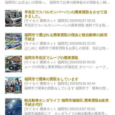
福岡市にお住まいの皆様へ、 福岡市でお車の廃車処分や買取をご検討されている方々に、当社のサービスをご紹介させていただきます。自動車は日々の生活に欠…
早良区でスバルサンバーバンの廃車買取をさせて頂
きました。
[サイセイ 廃車ネット 福岡市] 2024/06/27 00:41
早良区でスバルサンバーバンの廃車買取 無料で引き取りと抹消手続きを実施 この度、早良区でスバルサンバーバンの廃車買取を実施させていただきました…
福岡市で選ばれる廃車買取の理由と軽自動車の抹消
手続き
[サイセイ 廃車ネット 福岡市] 2024/06/24 21:59
はじめに 福岡市で廃車買取をお探しの皆様、当社は地元福岡を基点に信頼と実績を積み重ねて参りました。多くのお客様に支持される理由は、透明性の高い…
福岡市早良区でムーブの廃車買取
[サイセイ 廃車ネット 福岡市] 2024/05/20 05:52
ムーブの特徴と廃車買取の市場状況 ダイハツ・ムーブは、そのコンパクトなサイズと経済性で多くのドライバーに愛されてきました。福岡市…
福岡市で廃車の買取をしています
[サイセイ 廃車ネット 福岡市] 2024/05/16 00:44
福岡市で廃車の買取をしています 福岡市で「廃車の買取」をお考えの皆様、当社は廃車やスクラップ車の買取を専門に行っています。面倒な手続きをす…
軽自動車ホンダライフ 福岡市城南区-廃車買取&抹消
手続き代行
[サイセイ 廃車ネット 福岡市] 2023/11/07 02:01
福岡市城南区にて、ホンダライフの軽自動車の廃車買取をさせて頂きました。 引き取り、抹消手続きは無料で行なっております。新しい車が来るとの事でし…