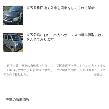
東区香椎団地で外車を廃車をしてくれる業者
東区若宮にお住いの方へサイノスの廃車買取には力
を入れております。
←
東区土井で廃車の自動車を引取｜マ
福岡市東区名子にお住いの方へトラッ
ーチBOXが故障により駐車場に放置し
クの廃車に関する質問は廃車ＮＥＴに
てるので移動したい
お任せ
→
廃車の買取情報