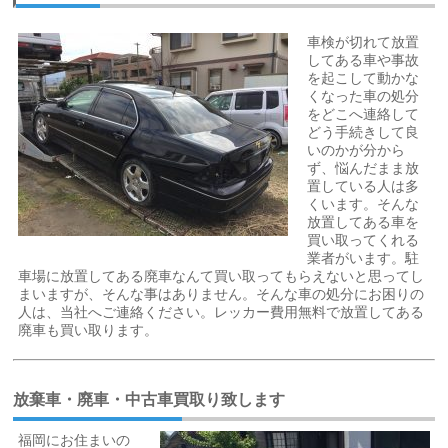
車検が切れて放置
してある車や事故
を起こして動かな
くなった車の処分
をどこへ連絡して
どう手続きして良
いのかが分から
ず、悩んだまま放
置している人は多
くいます。そんな
放置してある車を
買い取ってくれる
業者がいます。駐
車場に放置してある廃車なんて買い取ってもらえないと思ってし
まいますが、そんな事はありません。そんな車の処分にお困りの
人は、当社へご連絡ください。レッカー費用無料で放置してある
廃車も買い取ります。
放棄車・廃車・中古車買取り致します
福岡にお住まいの