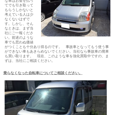
な車はお金を払っ
てでも引き取って
もらうしかないと
考えている人は少
なくないはずで
す。しかし、そん
なときは、まず当
社にご一報くださ
い。前述のような
車でも思わぬ価値
がつくことも十分あり得るのです。 事故車となってもう使う事
ができない車もあきらめないでください。当社なら事故車の廃車
も買い取ります。 現在、このような車を強化買取中ですの、ま
ずは、当社にご相談ください。
乗らなくなった自転車についてご相談ください。