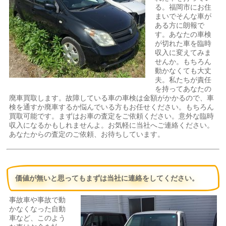
る。福岡市にお住
まいでそんな車が
ある方に朗報で
す。あなたの車検
が切れた車を臨時
収入に変えてみま
せんか。もちろん
動かなくても大丈
夫。私たちが責任
を持ってあなたの
廃車買取します。故障している車の車検は金額がかかるので、車
検を通すか廃車するか悩んでいる方もお任せください。もちろん
買取可能です。まずはお車の査定をご依頼ください。意外な臨時
収入になるかもしれませんよ。お気軽に当社へご連絡ください。
あなたからの査定のご依頼、お待ちしています。
価値が無いと思ってもまずは当社に連絡をしてください。
事故車や事故で動
かなくなった自動
車など、このよう