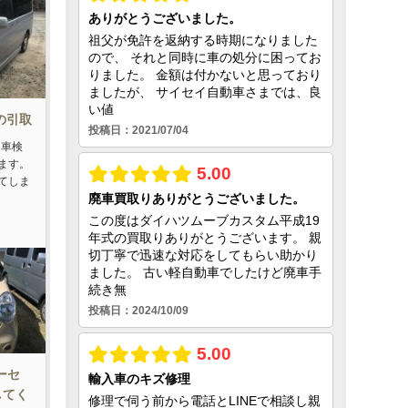
車の引取
、車検
ます。
てしま
ーセ
してく