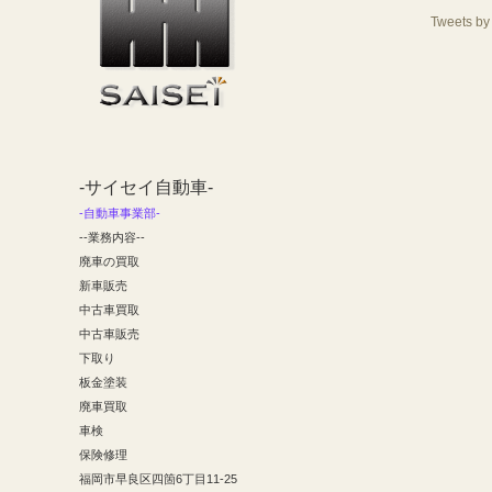
Tweets b
-サイセイ自動車-
-自動車事業部-
--業務内容--
廃車の買取
新車販売
中古車買取
中古車販売
下取り
板金塗装
廃車買取
車検
保険修理
福岡市早良区四箇6丁目11-25