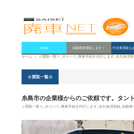
Home
高額廃車買取します！
中古車買取も
ホーム
☆買取一覧☆
,
ダイハツ
,
廃車手続き代行します
,
永久抹消登
☆買取一覧☆
糸島市の企業様からのご依頼です。タン
☆買取一覧☆
,
ダイハツ
,
廃車手続き代行します
,
永久抹消登録
,
自動車