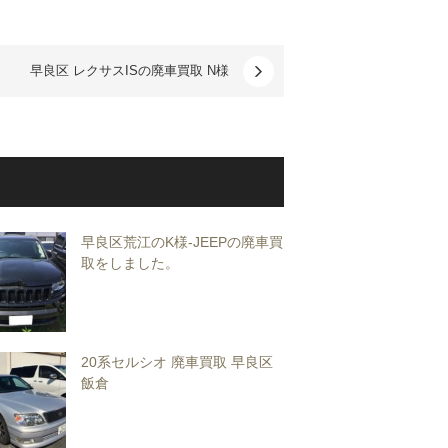
早良区 レクサスISの廃車買取 N様
早良区荒江のK様-JEEPの廃車買
取をしました。
20系セルシオ 廃車買取 早良区
飯倉