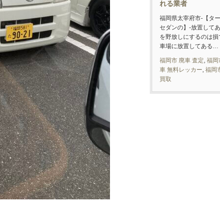
れる業者
福岡県太宰府市-【タ
セダンの】-放置して
を野放しにするのは損
車場に放置してある…
福岡市 廃車 査定
,
福岡
車 無料レッカー
,
福岡
買取