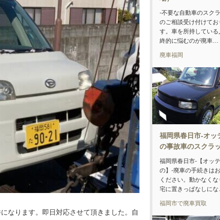
-不要な自動車のスク
のご相談受け付けてお
す。車を所持している
終的に悩むのが廃車…
廃車福岡
福岡県春日市-オッ
の事故車のスクラ
福岡県春日市-【オッ
の】-廃車の手続きは
ください。動かなくな
宅に置きっぱなしにな
福岡市で廃車買取
件になります。即日対応させて頂きました。自