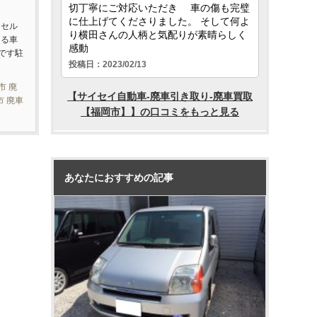
ーセル
ある車
です駐
市 廃
市 廃車
あなたにおすすめの記事