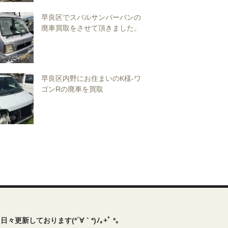
早良区でスバルサンバーバンの
廃車買取をさせて頂きました。
早良区内野にお住まいのK様-ワ
ゴンRの廃車を買取
rも日々更新しております(*´∀｀*)ﾉ｡+ﾟ *｡