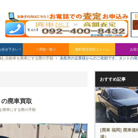
お任せ下さい！
☆買取一覧☆
無料査定依頼フォーム
お役
録
,
自動車を廃車にする際の手順
糸島市の企業様からのご依頼です。タントの廃
おすすめ記事
トの廃車買取
を廃車にする際の手順
[廃車 福岡] 廃車
場）