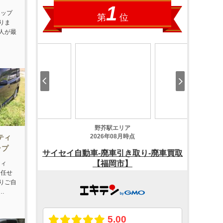
ラップ
りま
人が最
ティ
ップ
ティ
お任せ
りご自
…