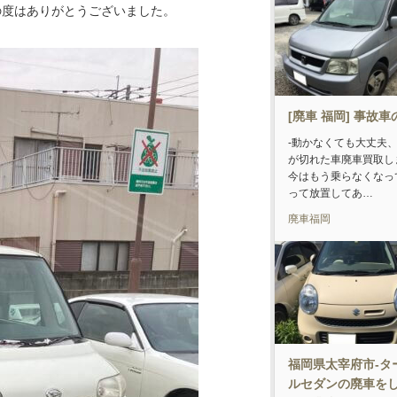
の度はありがとうございました。
[廃車 福岡] 事故
-動かなくても大丈夫
が切れた車廃車買取し
今はもう乗らなくなっ
って放置してあ…
廃車福岡
福岡県太宰府市-タ
ルセダンの廃車を