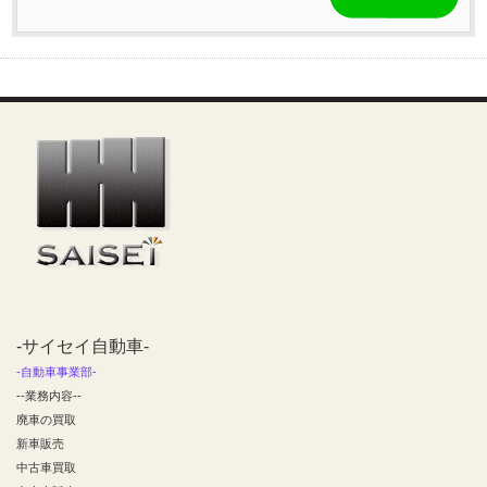
-サイセイ自動車-
-自動車事業部-
--業務内容--
廃車の買取
新車販売
中古車買取