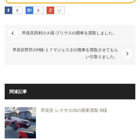
Facebook
はてなブックマーク
Google Plus
0
0
早良区田村のＡ様-プリウスの廃車を買取しました。
早良区野芥のH様-１７マジェスタの廃車を買取させてもら
い引取りました。
関連記事
早良区 レクサスISの廃車買取 N様