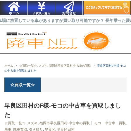
ホーム
お問合せ
☆買取一覧☆
置している車がありますが買い取り可能ですか？ 長年乗った愛車を出来
ホーム
☆買取一覧☆
,
スズキ
,
福岡市早良区田村-中古車の買取
早良区田村のF様-モコ
の中古車を買取しました
☆買取一覧☆
早良区田村のF様-モコの中古車を買取しまし
た
☆買取一覧☆
,
スズキ
,
福岡市早良区田村-中古車の買取
モコ 中古車 買取
,
廃車
,
廃車買取
,
引き取り
,
早良区
,
早良区田村