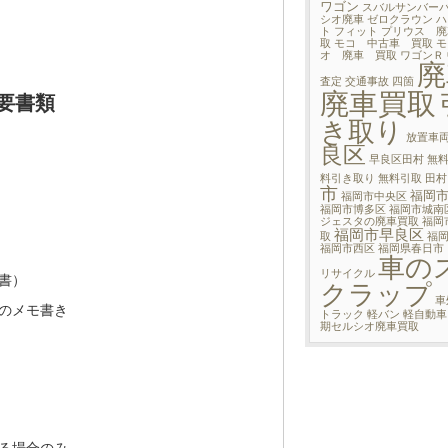
ワゴン
スバルサンバー
シオ廃車
ゼロクラウン
ハ
ト
フィット
プリウス 廃
取
モコ 中古車 買取
モ
オ 廃車 買取
ワゴンＲ
廃
査定
交通事故
四箇
廃車買取
要書類
き取り
放置車
良区
早良区田村
無
料引き取り
無料引取
田村
市
福岡
福岡市中央区
福岡市博多区
福岡市城南
ジェスタの廃車買取
福岡
福岡市早良区
取
福
福岡市西区
福岡県春日市
車の
リサイクル
書）
クラップ
車
のメモ書き
トラック
軽バン
軽自動車
期セルシオ廃車買取