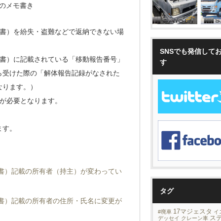
のメモ書き
明書）を紛失・盗難などで返納できない場
SNSでも発信して
明書）に記載されている「移動報告番号」
す
ら受けた際の「解体報告記録がなされた
なります。）
が必要となります。
ます。
書）記載の所有者（持主）が変わってい
タグ
書）記載の所有者の住所・氏名に変更が
17マジェスタ
#廃車
イ
ス
デッセイ
クレーン車