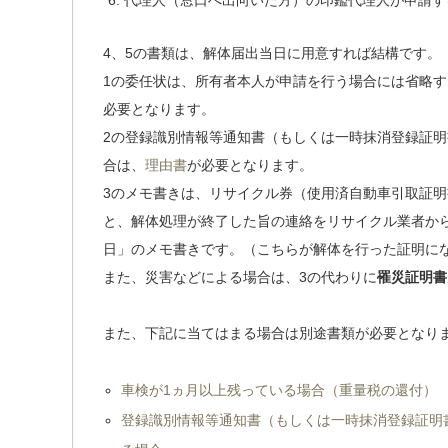
代理人（窓口へ出向いた方）の印鑑
代理人が申請す
4、5の書類は、解体届出当日に用意すれば結構です。
1の委任状は、所有者本人が申請を行う場合には省略
必要となります。
2の登録識別情報等通知書（もしくは一時抹消登録証
合は、
理由書
が必要となります。
3のメモ書きは、リサイクル券（使用済自動車引取証
と、解体処理が終了した旨の連絡をリサイクル業者か
日」のメモ書きです。（こちらが解体を行った証明に
また、災害などによる場合は、3の代わりに
罹災証明書
また、下記に当てはまる場合は別途書類が必要となり
車検が1ヵ月以上残っている場合（重量税の還付）
登録識別情報等通知書（もしくは一時抹消登録証明