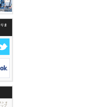
おりま
スト
オ
テップ