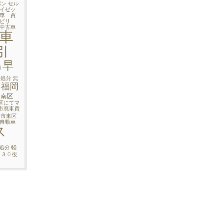
バン
セル
イゼッ
車 買
ビリ
中古車
車
引
早
両
料処分
無
福岡
市南区
区にてマ
市廃車買
岡市東区
自動車
ス
処分
軽
３０後